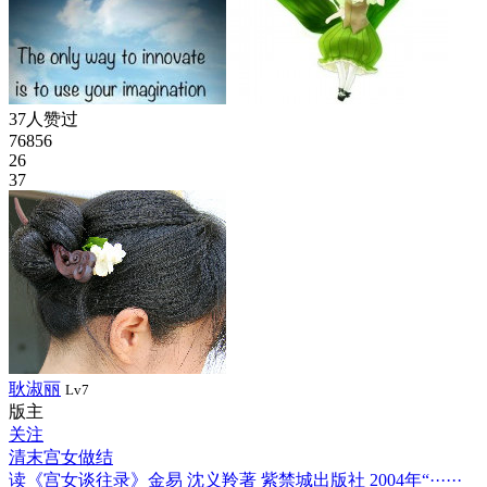
37人赞过
76856
26
37
耿淑丽
Lv7
版主
关注
清末宫女做结
读《宫女谈往录》金易 沈义羚著 紫禁城出版社 2004年“······