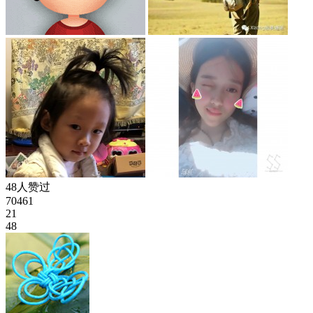
48人赞过
70461
21
48