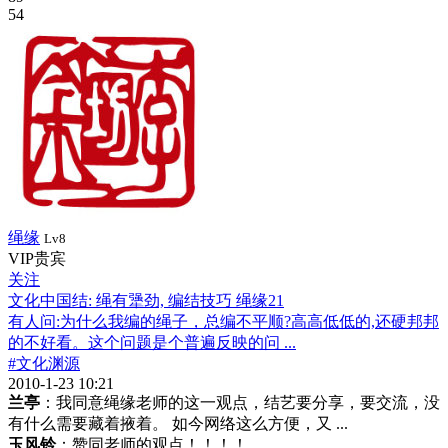
54
绳缘
Lv8
VIP贵宾
关注
文化中国结: 绳有犟劲, 编结技巧 绳缘21
有人问:为什么我编的绳子，总编不平顺?高高低低的,还硬邦邦
的不好看。这个问题是个普遍反映的问 ...
#文化渊源
2010-1-23 10:21
兰亭
：我同意绳缘老师的这一观点，结艺要分享，要交流，没
有什么需要藏着掖着。 如今网络这么方便，又 ...
玉风铃
：赞同老师的观点！！！！