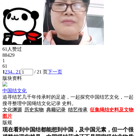
61人赞过
88429
1
61
1
2
3
4
.. 21
/ 21 页
下一页
版块资料
中国结文化
追寻结艺几千年传承时的足迹，一起探究中国结艺文化，一起
搜寻整理中国绳结文化记录 史料。
文化渊源
历史实物
典籍记录
结艺传承
征集绳结史料及文物
图片
版规
现在看到中国结都能想到中国，及中国元素，但一个很