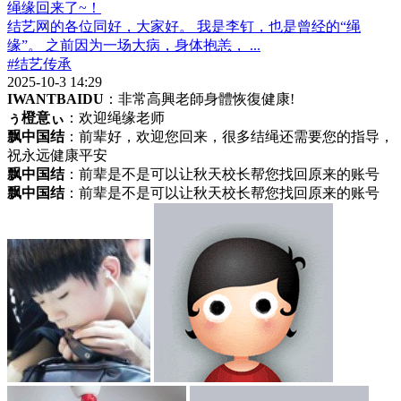
绳缘回来了~！
结艺网的各位同好，大家好。 我是李钉，也是曾经的“绳
缘”。 之前因为一场大病，身体抱恙， ...
#结艺传承
2025-10-3 14:29
IWANTBAIDU
：非常高興老師身體恢復健康!
ぅ橙意ぃ
：欢迎绳缘老师
飘中国结
：前辈好，欢迎您回来，很多结绳还需要您的指导，
祝永远健康平安
飘中国结
：前辈是不是可以让秋天校长帮您找回原来的账号
飘中国结
：前辈是不是可以让秋天校长帮您找回原来的账号