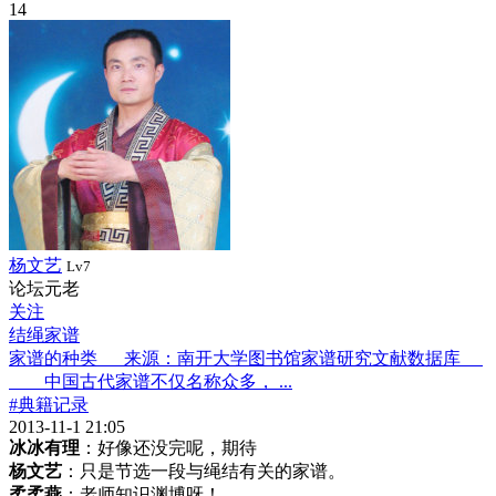
14
杨文艺
Lv7
论坛元老
关注
结绳家谱
家谱的种类 来源：南开大学图书馆家谱研究文献数据库
中国古代家谱不仅名称众多， ...
#典籍记录
2013-11-1 21:05
冰冰有理
：好像还没完呢，期待
杨文艺
：只是节选一段与绳结有关的家谱。
柔柔燕
：老师知识渊博呀！