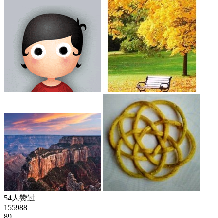
54人赞过
155988
89