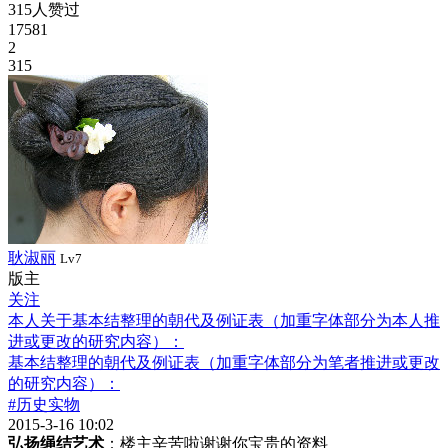
315人赞过
17581
2
315
耿淑丽
Lv7
版主
关注
本人关于基本结整理的朝代及例证表（加重字体部分为本人推
进或更改的研究内容）：
基本结整理的朝代及例证表（加重字体部分为笔者推进或更改
的研究内容）：
#历史实物
2015-3-16 10:02
弘扬绳结艺术
：楼主辛苦啦谢谢你宝贵的资料