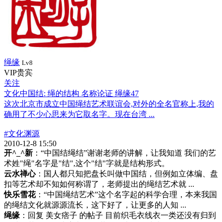
绳缘
Lv8
VIP贵宾
关注
文化中国结: 绳的结构 名称论证 绳缘47
这次北京市成立中国绳结艺术联谊会,对外的全名官称上,我的
确用了不少心思来为它取名字。现在台湾 ...
#文化渊源
2010-12-8 15:50
开^_^新
：“中国结绳结”谢谢老师的讲解，让我知道 我们的艺
术姓"绳"名字是"结",这个"结"字就是结构形式。
云水禅心
：国人都只知把盘长叫做中国结，但例如立体编、盘
扣等艺术却不知如何称谓了，老师提出的绳结艺术就 ...
快乐雪花
：“中国绳结艺术”这个名字起的科学合理，本来我国
的绳结文化就源源流长，这下好了，让更多的人知 ...
绳缘
：回复 美女痞子 的帖子 目前织毛衣线衣一类还没有归到