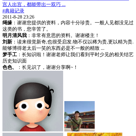
宫人出宫，都能带出一双巧 ...
#典籍记录
2011-8-28 23:26
绳缘
：谢谢您提供的资料，内容十分珍贵。一般人见都没见过
这类的书，您辛苦了。
明月清风我
：非常有意思的资料。谢谢楼主！
刘新
：读来很觉新奇,也很受启发.物不仅以稀为贵,更以精为贵.
能够博得老太后一笑的东西必是不一般的精致 ...
梦手工
：长知识啦！谢谢老师让我们看到平时少见的相关结艺
历史知识面
色色、
：长见识了，谢谢分享啊~！