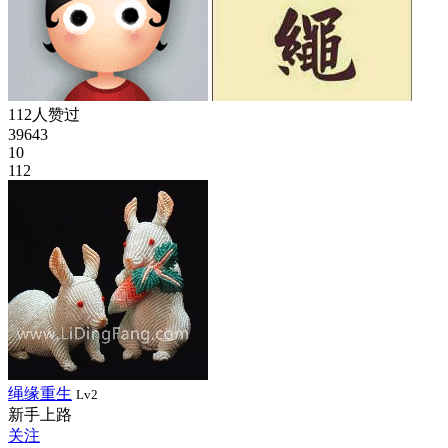
112人赞过
39643
10
112
绳缘重生
Lv2
新手上路
关注