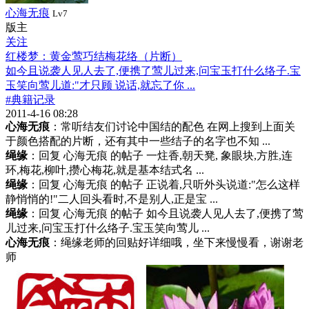
心海无痕
Lv7
版主
关注
红楼梦：黄金莺巧结梅花络（片断）
如今且说袭人见人去了,便携了莺儿过来,问宝玉打什么络子.宝
玉笑向莺儿道:"才只顾 说话,就忘了你 ...
#典籍记录
2011-4-16 08:28
心海无痕
：常听结友们讨论中国结的配色 在网上搜到上面关
于颜色搭配的片断，还有其中一些结子的名字也不知 ...
绳缘
：回复 心海无痕 的帖子 一炷香,朝天凳, 象眼块,方胜,连
环,梅花,柳叶,攒心梅花,就是基本结式名 ...
绳缘
：回复 心海无痕 的帖子 正说着,只听外头说道:"怎么这样
静悄悄的!"二人回头看时,不是别人,正是宝 ...
绳缘
：回复 心海无痕 的帖子 如今且说袭人见人去了,便携了莺
儿过来,问宝玉打什么络子.宝玉笑向莺儿 ...
心海无痕
：绳缘老师的回贴好详细哦，坐下来慢慢看，谢谢老
师