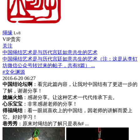
绳缘
Lv8
VIP贵宾
关注
中国绳结艺术是与历代宫廷如意共生的艺术
中国绳结艺术是与历代宫廷如意共生的艺术（注：这是从李钉
坊微信公众号转过来的帖子，共有8篇） ...
#文化渊源
2016-6-20 06:27
中国结论坛啊
：看完此篇内容，让我对中国结有了更进一步的
了解，谢谢分享！
姽婳火焰
：感谢分享。让这种艺术一代代传承下去。
心乐宝宝
：非常感谢老师的分享！
得福绳结
：看一眼就喜欢上的中国结，因老师的讲解而爱上
它。好好学习！
巷秀秀
：原来对绳结的了解只是表&# ...