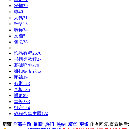
发饰
29
球
40
人偶
21
杯垫
15
胸饰
34
文档
5
包包
38
|
饰品教程
2676
书摘类教程
27
基础延伸
278
纽扣结专题
52
团锦
39
心形
123
字板
135
蝶形
89
盘长
233
组合
124
教程合集主题
124
新窗
全部主题
最新
热门
热帖
精华
更多
作者
回复/查看
最后