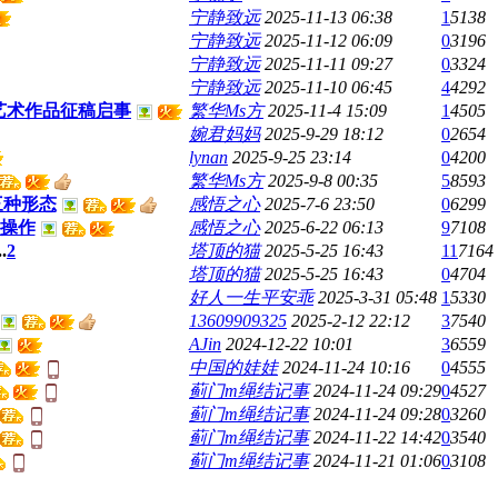
宁静致远
2025-11-13 06:38
1
5138
宁静致远
2025-11-12 06:09
0
3196
宁静致远
2025-11-11 09:27
0
3324
宁静致远
2025-11-10 06:45
4
4292
结艺术作品征稿启事
繁华Ms方
2025-11-4 15:09
1
4505
婉君妈妈
2025-9-29 18:12
0
2654
lynan
2025-9-25 23:14
0
4200
繁华Ms方
2025-9-8 00:35
5
8593
三种形态
感悟之心
2025-7-6 23:50
0
6299
操作
感悟之心
2025-6-22 06:13
9
7108
..
2
塔顶的猫
2025-5-25 16:43
11
7164
塔顶的猫
2025-5-25 16:43
0
4704
好人一生平安乖
2025-3-31 05:48
1
5330
13609909325
2025-2-12 22:12
3
7540
AJin
2024-12-22 10:01
3
6559
中国的娃娃
2024-11-24 10:16
0
4555
蓟门m绳结记事
2024-11-24 09:29
0
4527
蓟门m绳结记事
2024-11-24 09:28
0
3260
蓟门m绳结记事
2024-11-22 14:42
0
3540
蓟门m绳结记事
2024-11-21 01:06
0
3108