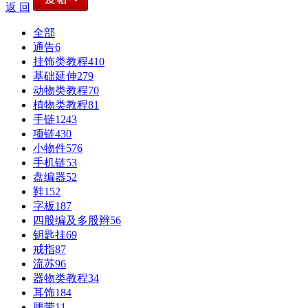
返 回
全部
通告
6
挂饰类教程
410
基础延伸
279
动物类教程
70
植物类教程
81
手链
1243
项链
430
小物件
576
手机链
53
盘编器
52
鞋
152
字板
187
四股编及多股辫
56
钥匙挂
69
戒指
87
流苏
96
器物类教程
34
耳饰
184
腰带
11