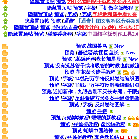
隐藏置顶帖
预览
为什么我的帖子或回复会进入审
隐藏置顶帖
预览
[
字板
]
手机做字版教程
隐藏置顶帖
预览
[
字板
]
[
字板
]
字板教程新手看过来
隐藏置顶帖
预览
[
通告
]
【通告】图文教程区分类新
隐藏置顶帖
预览
[
纽扣结专题
]
我设计的（50种）纽扣结汇
隐藏置顶帖
预览
[
挂饰类教程
]
[
字板
]
中国结字板制作工具2.0
预览
战国兽鸟
New
预览
[
基础延伸
]
团圆盘长
New
预览
[
基础延伸
]
盘长加星辰
New
预览
没有流苏管子或者吸管的时候也能做
预览
莲花盘长徒手教程
预览
[
字板
]
14线卍万字符反斜卷结编织
预览
[
字板
]
18线卍万字符反斜卷结编织
预览
近期新作，九眼金刚不灭长寿绳，千眼
预览
[
字板
]
反斜卷结方形图案手绳图解
预览
[
字板
]
反斜卷结图解
预览
手链
预览
[
动物类教程
]
蝈蝈的新教程
预览
[
挂饰类教程
]
盘长结教程
预览
蝴蝶中国结饰
预览
[
挂饰类教程
]
套色盘长结