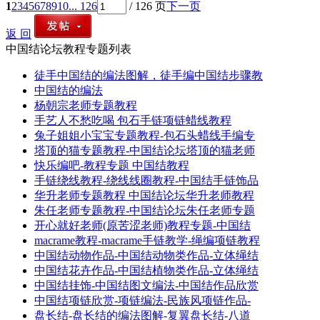
1
2
3
4
5
6
7
8
9
10
... 126
/ 126 页
下一页
返 回
中国结论坛教程专题列表
徒手中国结的编法图解，徒手编中国结步骤教
中国结的编法
杨朝宗老师专题教程
手艺人不愁吃喝 包石手链项链蜡线教程
兔子姐姐小宝宝专题教程-包石头蜡线手编专
塔顶的猫专题教程-中国结论坛塔顶的猫老师
快乐编吧-教程专题 中国结教程
手链绕线教程-绕线线圈教程-中国结手链饰品
华升老师专题教程 中国结论坛华升老师教程
朱任老师专题教程-中国结论坛朱任老师专题
开心就好老师(原苦涩老师)教程专题-中国结
macrame教程-macrame手链教学-绳编项链教程
中国结动物作品-中国结动物类作品-立体绳结
中国结花卉作品-中国结植物类作品-立体绳结
中国结挂饰-中国结图文编法-中国结作品欣赏
中国结项链欣赏-项链编法-民族风项链作品-
盘长结-盘长结的编法图解-复翼盘长结-八道