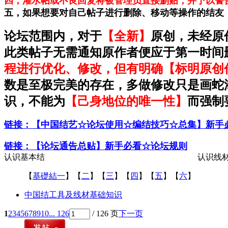
四，灌水帖或不良回复将被管理员直接删贴，并予以警告
五，如果想要对自己帖子进行删除、移动等操作的结友
论坛范围内，对于
【全新】
原创，未经原
此类帖子无需通知原作者便应于第一时间
程进行优化、修改，但有明确【标明原创
数是至极完美的存在，多做修改只是画蛇
识，不能为
【己身地位的唯一性】
而强制
链接：【中国结艺☆论坛使用☆编结技巧☆总集】新手
链接：【论坛通告总贴】新手必看☆论坛规则
认识基本结
认识线
【
基礎結一
】【
二
】【
三
】【
四
】【
五
】【
六
】
中国结工具及线材基础知识
1
2
3
4
5
6
7
8
9
10
... 126
/ 126 页
下一页