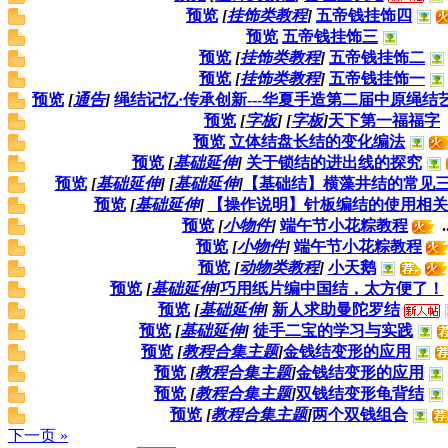
预览
[
挂饰类教程
]
五帝钱挂饰四
预览
五帝钱挂饰三
预览
[
挂饰类教程
]
五帝钱挂饰二
预览
[
挂饰类教程
]
五帝钱挂饰一
预览
[
通告
]
绳结记忆·传承创新---华夏手造第二届中原绳
预览
[
字板
]
[
字板
]
天下第一福福字
预览
立体结盘长结的变化编法
预览
[
基础延伸
]
关于锁结的进出线的探究
预览
[
基础延伸
]
[
基础延伸
]
【基础结】横藻井结的常见
预览
[
基础延伸
]
【操作说明】针板编结的使用相关
预览
[
小物件
]
端午节小花粽教程
.
预览
[
小物件
]
端午节小花粽教程
预览
[
动物类教程
]
小天鹅
预览
[
基础延伸
]
巧用纸片编中国结，太方便了！
预览
[
基础延伸
]
新人求助曼陀罗结
预览
[
基础延伸
]
徒手二宝的学习与实践
预览
[
教程合集主题
]
金钱结变形的应用
预览
[
教程合集主题
]
金钱结变形的应用
预览
[
教程合集主题
]
双钱结变形龟背结
预览
[
教程合集主题
]
两个双钱组合
下一页 »