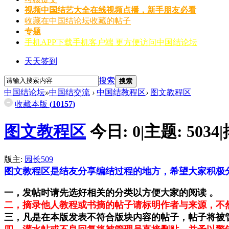
视频
中国结艺大全在线视频点播，新手朋友必看
收藏
在中国结论坛收藏的帖子
专题
手机APP
下载手机客户端 更方便访问中国结论坛
天天签到
搜索
搜索
中国结论坛
»
中国结交流
›
中国结教程区
›
图文教程区
收藏本版
(
10157
)
图文教程区
今日:
0
|
主题:
5034
|
版主:
园长509
图文教程区是结友分享编结过程的地方，希望大家积极
一，发帖时请先选好相关的分类以方便大家的阅读 。
二，摘录他人教程或书摘的帖子请标明作者与来源，不
三，凡是在本版发表不符合版块内容的帖子，帖子将被