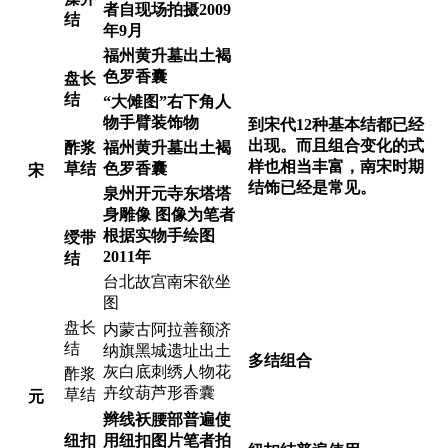
者自现场拍摄
2009
结
年
9
月
福州黄升墓出土褐
色罗香囊
盘长
结
“大傩图”右下角人
物手臂装饰物
到宋代
12
种基本结都已经
出现。而且组合变化的式
酢浆
福州黄升墓出土褐
样也相当丰富，南宋时期
草结
色罗香囊
宋
结饰已经是常见。
泉州开元寺东塔塔
身雕像
图像为笔者
根据实物手绘图
绶带
2011
年
结
台北故宫南宋欲坐
图
盘长
内蒙古阿拉善额济
结
纳旗黑城遗址出土
多结组合
灰白底刺绣人物花
酢浆
卉纹葫芦形香囊
草结
元
辫线袄腰部普遍使
纽扣
用纽扣图片笔者拍