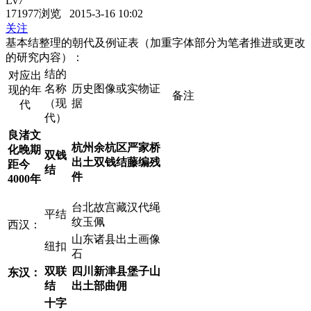
Lv7
171977浏览 2015-3-16 10:02
关注
基本结整理的朝代及例证表（加重字体部分为笔者推进或更改
的研究内容）：
结的
对应出
名称
历史图像或实物证
现的年
备注
（现
据
代
代）
良渚文
杭州余杭区严家桥
化晚期
双钱
出土双钱结藤编残
距今
结
件
4000
年
台北故宫藏汉代绳
平结
纹玉佩
西汉：
山东诸县出土画像
纽扣
石
双联
四川新津县堡子山
东汉：
结
出土部曲佣
十字