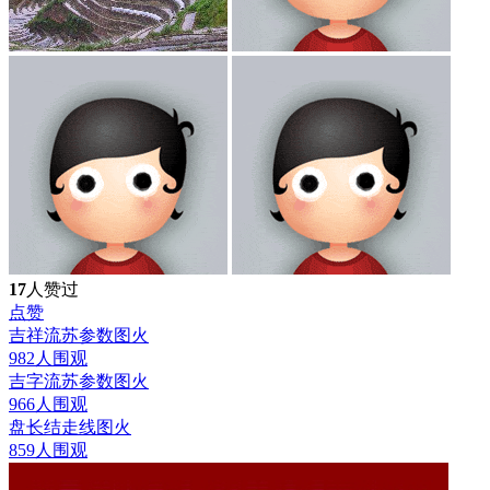
17
人赞过
点赞
吉祥流苏参数图
火
982人围观
吉字流苏参数图
火
966人围观
盘长结走线图
火
859人围观