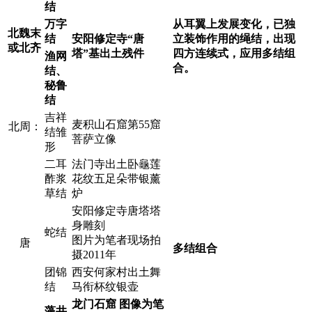
结
万字
从耳翼上发展变化，已独
北魏末
结
安阳修定寺“唐
立装饰作用的绳结，出现
或北齐
塔”基出土残件
四方连续式，应用多结组
渔网
合。
结、
秘鲁
结
吉祥
麦积山石窟第
55
窟
北周：
结雏
菩萨立像
形
二耳
法门寺出土卧龜莲
酢浆
花纹五足朵带银薰
草结
炉
安阳修定寺唐塔塔
身雕刻
蛇结
图片为笔者现场拍
唐
多结组合
摄
2011
年
团锦
西安何家村出土舞
结
马衔杯纹银壶
龙门石窟
图像为笔
藻井