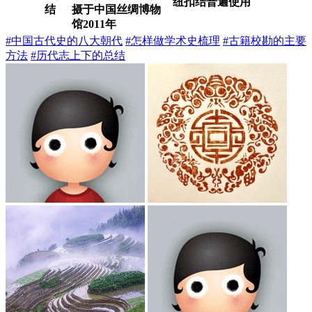
纽扣结普遍使用
结
摄于中国丝绸博物
馆
2011
年
#中国古代史的八大朝代
#怎样做学术史梳理
#古籍校勘的主要
方法
#历代志上下的总结