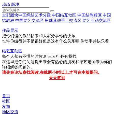
动态
版块
全部版块
中国绳结艺术分级
中国结互动区
中国结教程区
中国
结教程
中国结艺交流区
串珠其他手工交流区
结艺互动交流区
作品展示
把你们编的作品帖来和大家分享你的快乐.
也许你编得并不是很好但是这有什么关系呢,你动手并快乐着
结艺互助区
每个人都有不懂的时候,但三人行必有我师,
在这里把你们问题提出来会有热心的朋友和结艺老师来为你们
详细解答问题的。
请先在论坛查找阅读,在线两小时以上,才可在本版提问。
天天签到
首页
社区
发布
地区交流