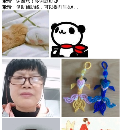
挚珍
：谢谢您！多谢鼓励🤝
挚珍
：借助辅助线，可以提前呈&# ...