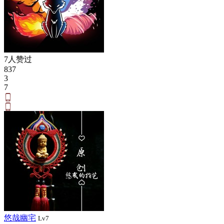
7人赞过
837
3
7
悠哉幽宅
Lv7