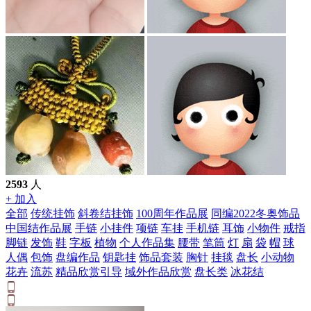
2593
人
+ 加入
全部
传统挂饰
斜卷结挂饰
100周年作品展
同编2022冬奥饰品
中国结作品展
手链
小挂件
项链
车挂
手机链
耳饰
小物件
戒指
脚链
发饰
鞋
字板
植物
个人作品集
腰带
笔筒
灯
扇
袋
帽
球
人偶
包饰
盘编作品
钥匙挂
饰品套装
胸针
挂毯
盘长
小动物
花卉
流苏
精品欣赏引导
域外作品欣赏
盘长类
冰花结