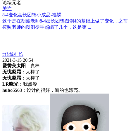
论坛元老
关注
8-4变化盘长团锦小成品-福蝶
这个是在胡波老师8-4盘长团锦图例4的基础上做了变化，之前
按照老师的图例徒手照编了几个，这是第 ...
#传统挂饰
2021-3-15 20:54
爱赞美太阳
：真棒
无忧凝霜
：太棒了
无忧凝霜
：太棒了
LR晓光
：我点餐
hubo5563
：设计的很好，编的也漂亮。