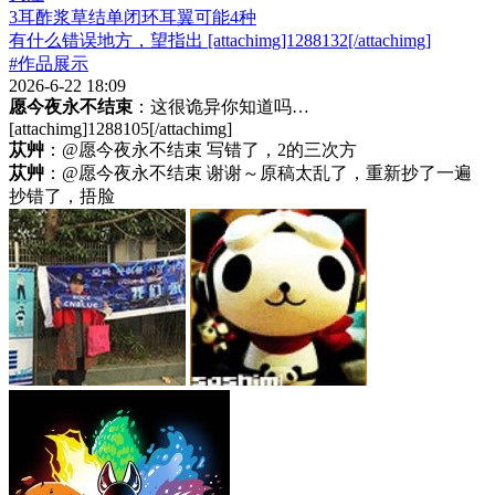
3耳酢浆草结单闭环耳翼可能4种
有什么错误地方，望指出 [attachimg]1288132[/attachimg]
#作品展示
2026-6-22 18:09
愿今夜永不结束
：这很诡异你知道吗…
[attachimg]1288105[/attachimg]
苁艸
：@愿今夜永不结束 写错了，2的三次方
苁艸
：@愿今夜永不结束 谢谢～原稿太乱了，重新抄了一遍
抄错了，捂脸