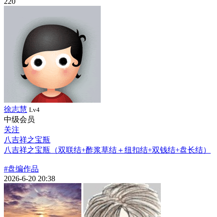
220
徐志慧
Lv4
中级会员
关注
八吉祥之宝瓶
八吉祥之宝瓶（双联结+酢浆草结＋纽扣结+双钱结+盘长结）
#盘编作品
2026-6-20 20:38