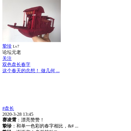
挚珍
Lv7
论坛元老
关注
双色盘长春字
这个春天的念想！ 做几何 ...
#盘长
2020-3-28 13:45
赛凌霄
：漂亮赞赞！
挚珍
：和单一色彩的春字相比，&# ...