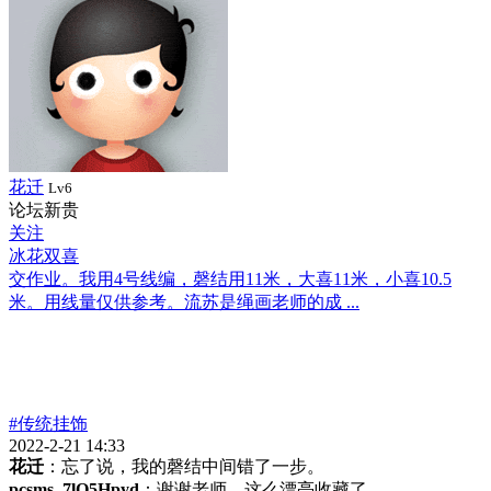
花迁
Lv6
论坛新贵
关注
冰花双喜
交作业。我用4号线编，磬结用11米，大喜11米，小喜10.5
米。用线量仅供参考。流苏是绳画老师的成 ...
#传统挂饰
2022-2-21 14:33
花迁
：忘了说，我的磬结中间错了一步。
pcsms_7lO5Hpyd
：谢谢老师，这么漂亮收藏了