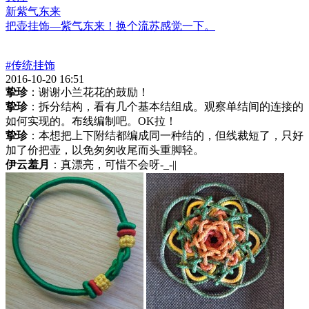
新紫气东来
把壶挂饰—紫气东来！换个流苏感觉一下。
#传统挂饰
2016-10-20 16:51
挚珍
：谢谢小兰花花的鼓励！
挚珍
：拆分结构，看有几个基本结组成。观察单结间的连接的
如何实现的。布线编制吧。OK拉！
挚珍
：本想把上下附结都编成同一种结的，但线裁短了，只好
加了价把壶，以免匆匆收尾而头重脚轻。
伊云羞月
：真漂亮，可惜不会呀-_-||