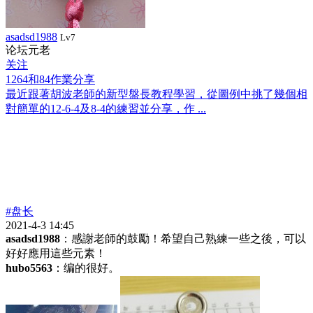
asadsd1988
Lv7
论坛元老
关注
1264和84作業分享
最近跟著胡波老師的新型盤長教程學習，從圖例中挑了幾個相
對簡單的12-6-4及8-4的練習並分享，作 ...
#盘长
2021-4-3 14:45
asadsd1988
：感謝老師的鼓勵！希望自己熟練一些之後，可以
好好應用這些元素！
hubo5563
：编的很好。