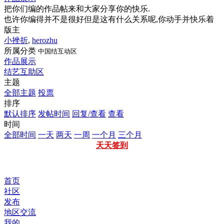
把你们编的作品帖来和大家分享你的快乐.
也许你编得并不是很好但是这有什么关系呢,你动手并快乐着
版主
小挫折
,
herozhu
所属分类
中国结互动区
作品展示
结艺互助区
主题
全部主题
投票
排序
默认排序
发帖时间
回复/查看
查看
时间
全部时间
一天
两天
一周
一个月
三个月
天天签到
首页
社区
发布
地区交流
我的