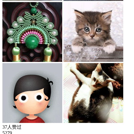
37人赞过
5279