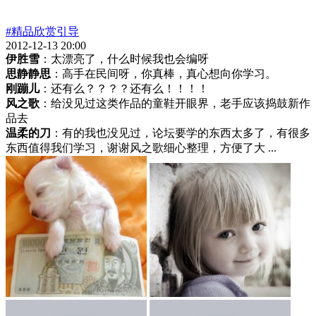
#精品欣赏引导
2012-12-13 20:00
伊胜雪
：太漂亮了，什么时候我也会编呀
思静静思
：高手在民间呀，你真棒，真心想向你学习。
刚蹦儿
：还有么？？？？还有么！！！！
风之歌
：给没见过这类作品的童鞋开眼界，老手应该捣鼓新作
品去
温柔的刀
：有的我也没见过，论坛要学的东西太多了，有很多
东西值得我们学习，谢谢风之歌细心整理，方便了大 ...