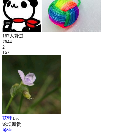
167人赞过
7644
2
167
苁艸
Lv6
论坛新贵
关注