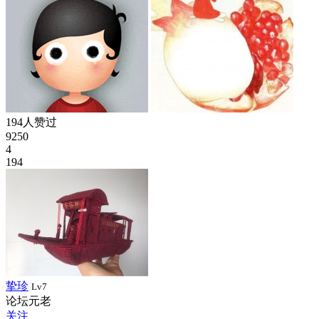
194人赞过
9250
4
194
挚珍
Lv7
论坛元老
关注