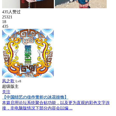
435人赞过
25321
18
435
风之歌
Lv8
超级版主
关注
【中国结艺の佳作赏析の冰花挂饰】
本篇启用论坛系统聚合贴功能，以及更为直观的彩色文字连
接，非电脑版情况下部分内容会以编 ...