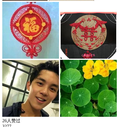
26人赞过
3277