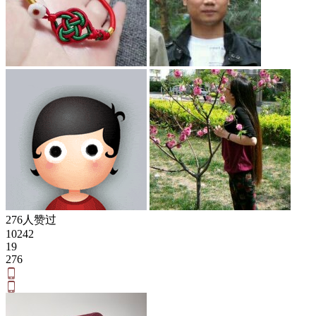
276人赞过
10242
19
276