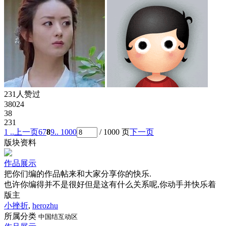
231人赞过
38024
38
231
1 ..
上一页
6
7
8
9
.. 1000
/ 1000 页
下一页
版块资料
作品展示
把你们编的作品帖来和大家分享你的快乐.
也许你编得并不是很好但是这有什么关系呢,你动手并快乐着
版主
小挫折
,
herozhu
所属分类
中国结互动区