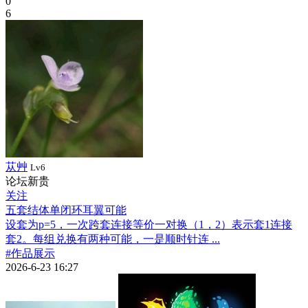
0
6
苁艸
Lv6
论坛新贵
关注
五套结体单闭环耳翼可能
设套为p=5，一次跨套连接等价一对换（1，2）表示套1连接
套2。每组兑换有两种可能，一是顺时针连 ...
#作品展示
2026-6-23 16:27