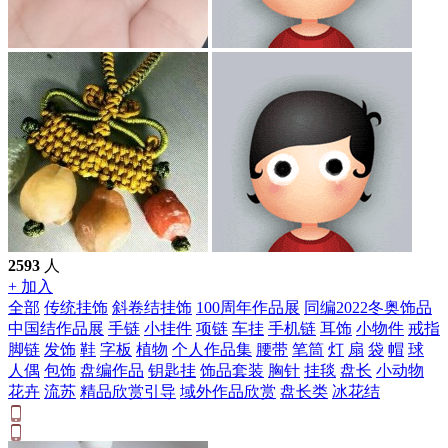
2593
人
+ 加入
全部
传统挂饰
斜卷结挂饰
100周年作品展
同编2022冬奥饰品
中国结作品展
手链
小挂件
项链
车挂
手机链
耳饰
小物件
戒指
脚链
发饰
鞋
字板
植物
个人作品集
腰带
笔筒
灯
扇
袋
帽
球
人偶
包饰
盘编作品
钥匙挂
饰品套装
胸针
挂毯
盘长
小动物
花卉
流苏
精品欣赏引导
域外作品欣赏
盘长类
冰花结