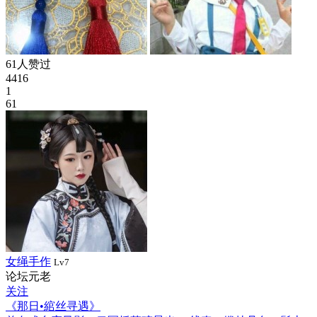
61人赞过
4416
1
61
女绳手作
Lv7
论坛元老
关注
《那日•綰丝寻遇》