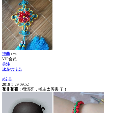
神曲
Lv6
VIP会员
关注
冰花结流苏
#流苏
2018-5-29 09:52
花非花否
：很漂亮，楼主太厉害 了！