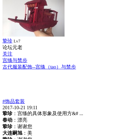
挚珍
Lv7
论坛元老
关注
宫绦与禁步
古代服装配饰--宫绦（tao）与禁步
#饰品套装
2017-10-21 19:11
挚珍
：宫绦的具体形象及使用方&# ...
春动
：漂亮
挚珍
：谢谢您
大连嗣旭
：美