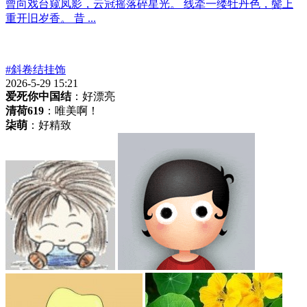
曾向戏台窥凤影，云冠摇落碎星光。 线牵一缕牡丹色，鬓上
重开旧岁香。 昔 ...
#斜卷结挂饰
2026-5-29 15:21
爱死你中国结
：好漂亮
清荷619
：唯美啊！
柒萌
：好精致