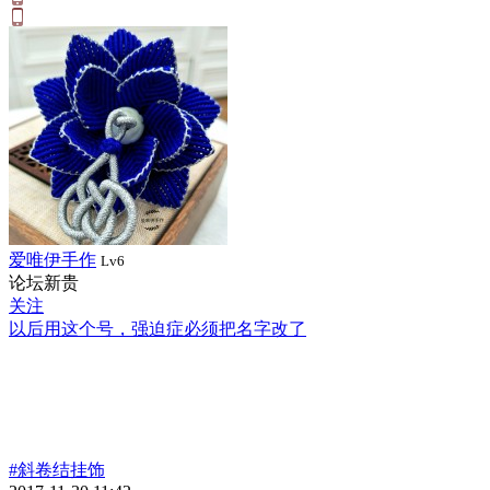
爱唯伊手作
Lv6
论坛新贵
关注
以后用这个号，强迫症必须把名字改了
#斜卷结挂饰