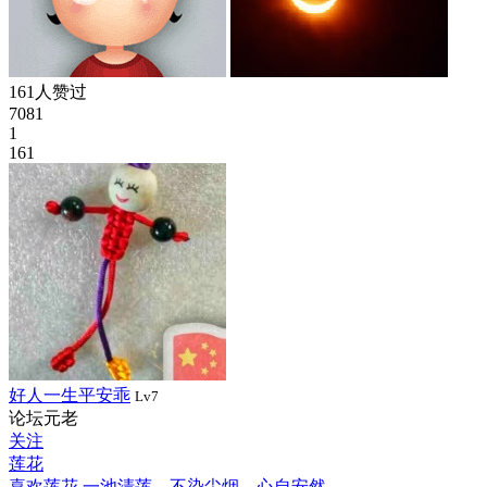
161人赞过
7081
1
161
好人一生平安乖
Lv7
论坛元老
关注
莲花
喜欢莲花 一池清莲，不染尘烟，心自安然。