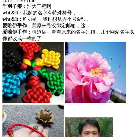
2017-11-30 11:42
千羽子秦
：浩大工程啊
wht＆lt
：我起的名字有特殊符号， ...
wht＆lt
：咋办的，我也想从弄个号&# ...
爱唯伊手作
：我原来号没绑定邮箱，这 ...
爱唯伊手作
：强迫症，看着原来的名字别扭，几个网站名字头
像都改成一样的了