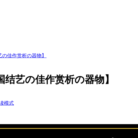
艺の佳作赏析の器物】
国结艺の佳作赏析の器物】
读模式