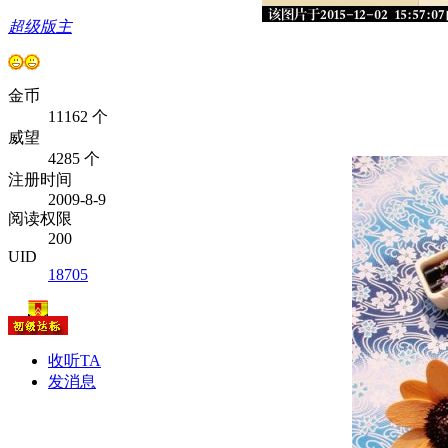
超级版主
金币
11162 个
威望
4285 个
注册时间
2009-8-9
阅读权限
200
UID
18705
收听TA
发消息