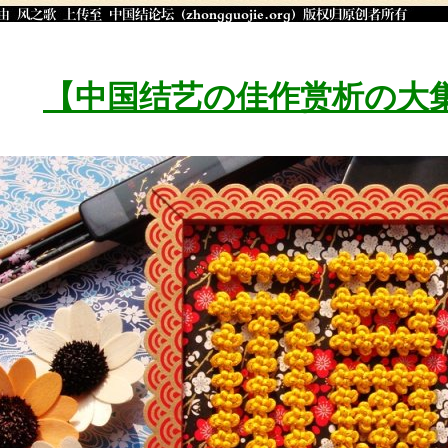
【中国结艺の佳作赏析の大