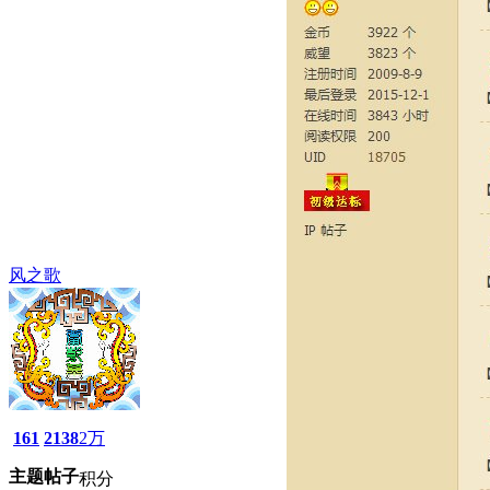
风之歌
161
2138
2万
主题
帖子
积分