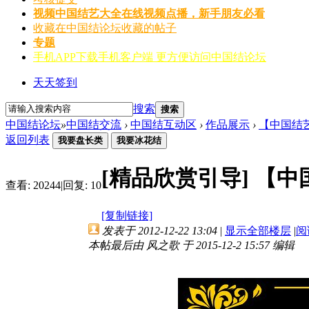
视频
中国结艺大全在线视频点播，新手朋友必看
收藏
在中国结论坛收藏的帖子
专题
手机APP
下载手机客户端 更方便访问中国结论坛
天天签到
搜索
搜索
中国结论坛
»
中国结交流
›
中国结互动区
›
作品展示
›
【中国结
返回列表
我要盘长类
我要冰花结
[精品欣赏引导]
【中
查看:
20244
|
回复:
10
[复制链接]
发表于 2012-12-22 13:04
|
显示全部楼层
|
阅
本帖最后由 风之歌 于 2015-12-2 15:57 编辑