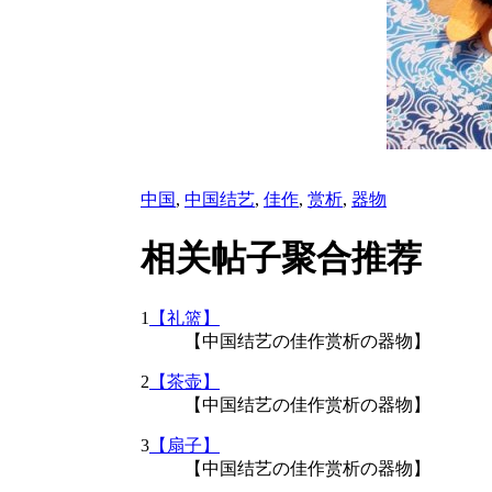
中国
,
中国结艺
,
佳作
,
赏析
,
器物
相关帖子聚合推荐
1
【礼篮】
【中国结艺の佳作赏析の器物】
2
【茶壶】
【中国结艺の佳作赏析の器物】
3
【扇子】
【中国结艺の佳作赏析の器物】