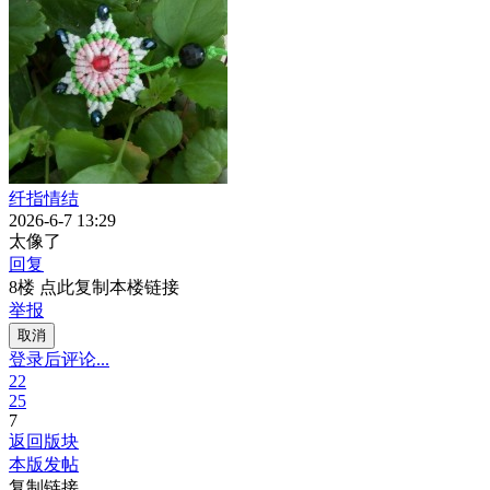
纤指情结
2026-6-7 13:29
太像了
回复
8楼 点此复制本楼链接
举报
取消
登录后评论...
22
25
7
返回版块
本版发帖
复制链接