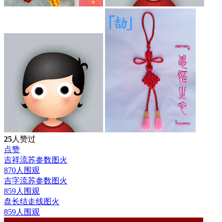
25
人赞过
点赞
吉祥流苏参数图
火
870人围观
吉字流苏参数图
火
859人围观
盘长结走线图
火
859人围观