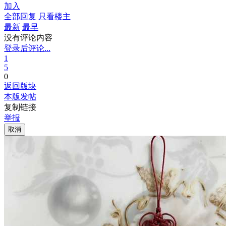
加入
全部回复
只看楼主
最新
最早
没有评论内容
登录后评论...
1
5
0
返回版块
本版发帖
复制链接
举报
取消