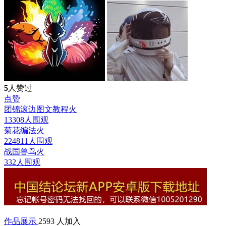
5
人赞过
点赞
团锦滚边图文教程
火
13308人围观
菊花编法
火
224811人围观
战国兽鸟
火
332人围观
作品展示
2593 人加入