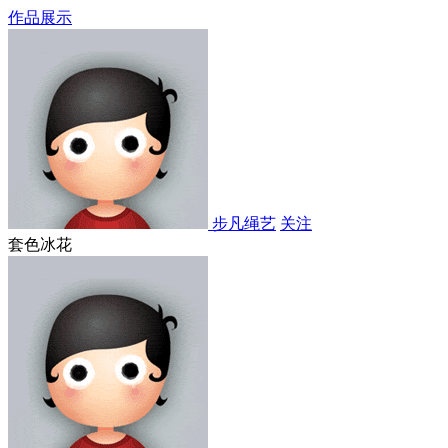
作品展示
步凡绳艺
关注
套色冰花