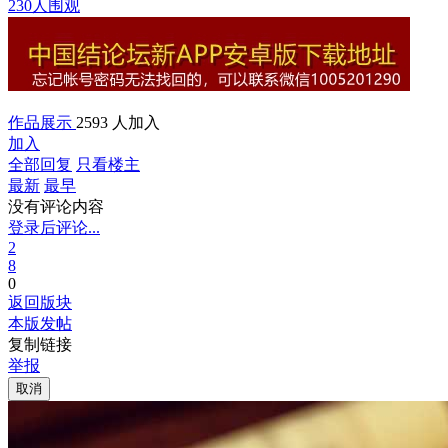
230人围观
作品展示
2593 人加入
加入
全部回复
只看楼主
最新
最早
没有评论内容
登录后评论...
2
8
0
返回版块
本版发帖
复制链接
举报
取消