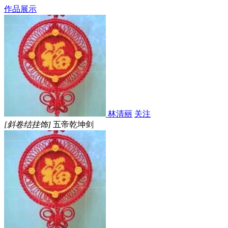
作品展示
林清丽
关注
[斜卷结挂饰]
五帝乾坤剑