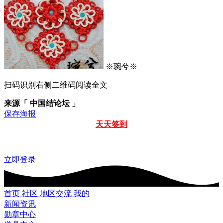
※琬兮※
扫码识别右侧二维码阅读全文
来源「 中国结论坛 」
保存海报
天天签到
立即登录
首页
社区
地区交流
我的
新闻资讯
勋章中心