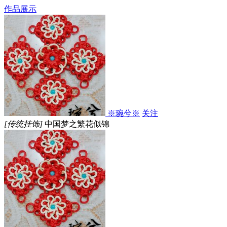
作品展示
※琬兮※
关注
[传统挂饰]
中国梦之繁花似锦