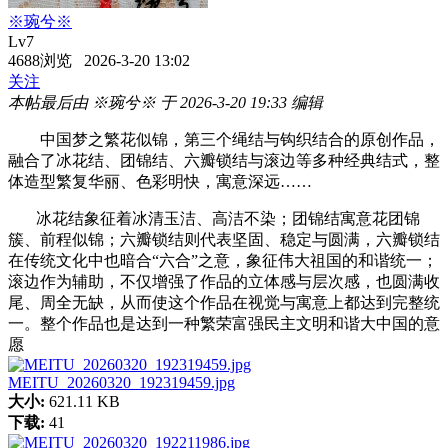
※琬兮※
Lv7
4688浏览 2026-3-20 13:02
关注
本帖最后由 ※琬兮※ 于 2026-3-20 19:33 编辑
中国梦之繁花似锦，第三个绳结与钩织结合的原创作品，
融合了冰花结、团锦结、六瓣锁结与滚边等多种经典结式，整
体造型繁复华丽、色彩明快，寓意深远……
冰花结象征着冰清玉洁、高洁不染；团锦结寓意花团锦
簇、前程似锦；六瓣锁结则代表坚固、稳定与圆满，六瓣锁结
在传统文化中也暗合“六合”之意，象征伟大祖国的和谐统一；
滚边作为辅助，不仅增强了作品的立体感与层次感，也圆满收
尾、周全无缺，从而使这个作品在视觉与寓意上都达到完整统
一。整个作品也是达到一种繁荣富强民主文明和谐大中国的意
愿
MEITU_20260320_192319459.jpg
大小:
621.11 KB
下载:
41