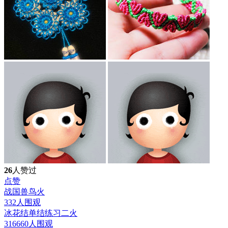
26
人赞过
点赞
战国兽鸟
火
332人围观
冰花结单结练习二
火
316660人围观