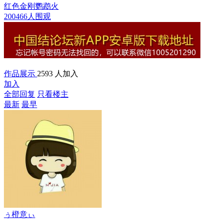
红色金刚鹦鹉
火
200466人围观
作品展示
2593 人加入
加入
全部回复
只看楼主
最新
最早
ぅ橙意ぃ