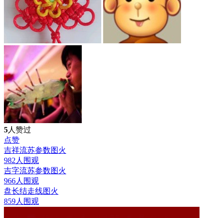
5
人赞过
点赞
吉祥流苏参数图
火
982人围观
吉字流苏参数图
火
966人围观
盘长结走线图
火
859人围观