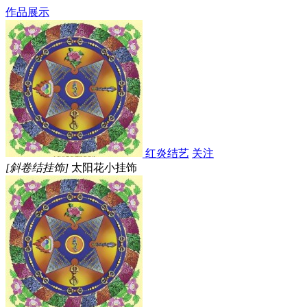
作品展示
红炎结艺
关注
[斜卷结挂饰]
太阳花小挂饰