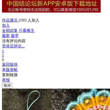
作品展示
2593 人加入
加入
全部回复
只看楼主
最新
最早
没有评论内容
登录后评论...
1
5
0
返回版块
本版发帖
复制链接
举报
取消