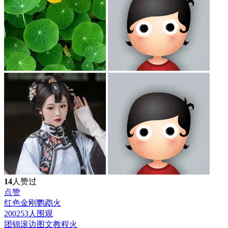
14
人赞过
点赞
红色金刚鹦鹉
火
200253人围观
团锦滚边图文教程
火