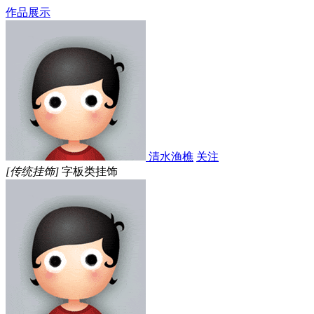
作品展示
清水渔樵
关注
[传统挂饰]
字板类挂饰