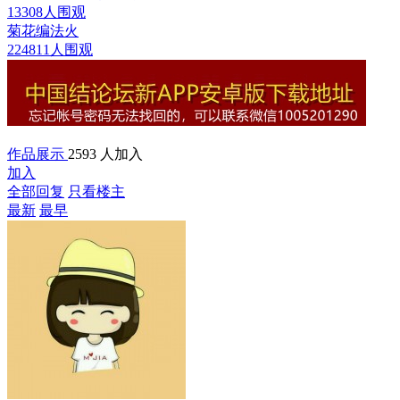
13308人围观
菊花编法
火
224811人围观
作品展示
2593 人加入
加入
全部回复
只看楼主
最新
最早