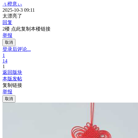
ぅ橙意ぃ
2025-10-3 09:11
太漂亮了
回复
2楼 点此复制本楼链接
举报
取消
登录后评论...
1
14
1
返回版块
本版发帖
复制链接
举报
取消