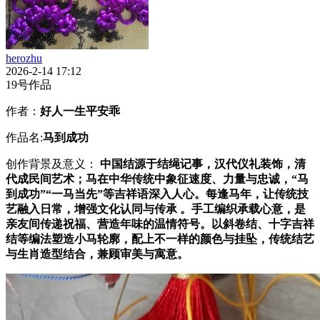
herozhu
2026-2-14 17:12
19号作品
作者：
好人一生平安乖
作品名:
马到成功
创作背景及意义：
中国结源于结绳记事，汉代仪礼装饰，清
代成民间艺术；马在中华传统中象征速度、力量与忠诚，
“马
到成功”“一马当先”等吉祥语深入人心。每逢马年，让传统技
艺融入日常，增强文化认同与传承 。手工编织承载心意，是
亲友间传递祝福、营造年味的温情符号。以斜卷结、十字吉祥
结等编法塑造小马轮廓，配上不一样的颜色与挂坠，传统结艺
与生肖造型结合，兼顾审美与寓意。