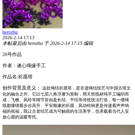
herozhu
2026-2-14 17:13
本帖最后由 herozhu 于 2026-2-14 17:15 编辑
20号作品
作者：
遂心绳缘手工
作品名:
祈愿塔
创作背景及意义：
这款绳结祈愿塔，是非遗绳结技艺与中国古塔文
化的融合之作。它以七层八角浮屠为形制，用天然线材纯手工编织而
成，飞檐、风铃等细节皆由盘长结、平结等传统技法打造，每一缕绳
线都缠绕着步步高升、平安顺遂的祈愿，风动铃响更是传递着声声纳
福的祝福，既让古老结艺成为可触摸的生活美学，也承载着当代人安
放心愿的温暖寄托。