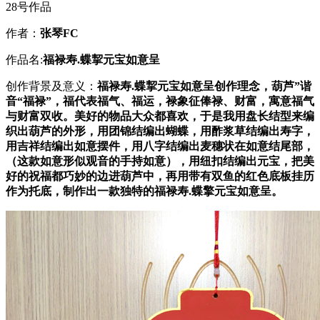
28号作品
作者：
张琴
FC
作品名:
福禄寿
.蝶挈元宝如意呈
创作背景及意义：
福禄寿
.蝶挈元宝如意呈创作理念，葫芦”谐
音“福禄”，福代表福气、福运，禄象征俸禄、财富，寓意福气
与财富双收。美好的物品大众都喜欢，于是我用盘长结型来编
织出葫芦的外形，用团锦结编出蝴蝶，用酢浆草结编出寿字，
用吉祥结编出如意摆件，用八字结编出麦穗状在如意结尾部，
（这款如意形似观音的手持如意），用纽扣结编出元宝，把美
好的祝福都巧妙的边进葫芦中，再用带有双鱼的红色底板挂历
作为托底，制作出一款独特的
福禄寿
.
蝶擎元宝如意呈
。