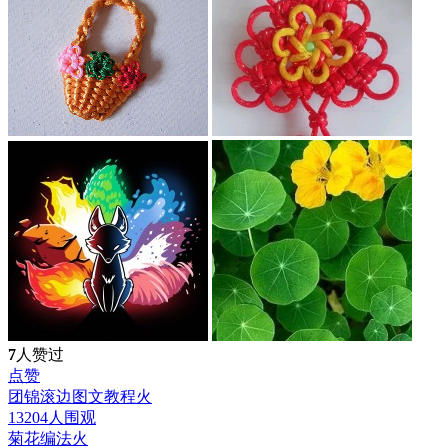
7
人赞过
点赞
团锦滚边图文教程
火
13204人围观
菊花编法
火