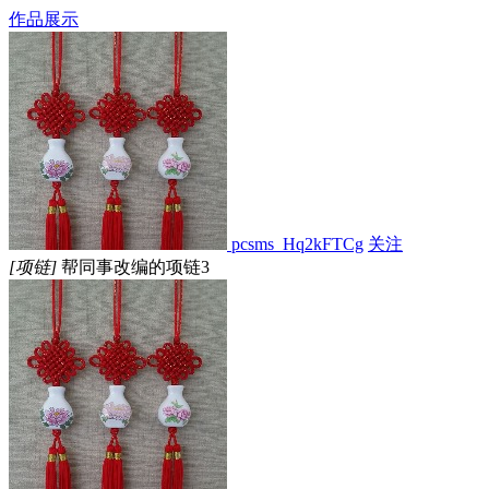
作品展示
pcsms_Hq2kFTCg
关注
[项链]
帮同事改编的项链3