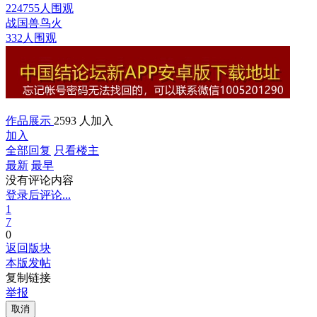
224755人围观
战国兽鸟
火
332人围观
作品展示
2593 人加入
加入
全部回复
只看楼主
最新
最早
没有评论内容
登录后评论...
1
7
0
返回版块
本版发帖
复制链接
举报
取消