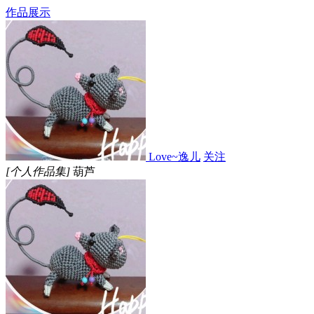
作品展示
Love~逸儿
关注
[个人作品集]
葫芦