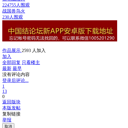
224755人围观
战国兽鸟
火
230人围观
作品展示
2593 人加入
加入
全部回复
只看楼主
最新
最早
没有评论内容
登录后评论...
1
13
0
返回版块
本版发帖
复制链接
举报
取消