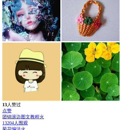
13
人赞过
点赞
团锦滚边图文教程
火
13204人围观
菊花编法
火