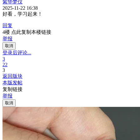
紫华梦仪
2025-11-22 16:38
好看，学习起来！
回复
4楼 点此复制本楼链接
举报
取消
登录后评论...
3
22
3
返回版块
本版发帖
复制链接
举报
取消