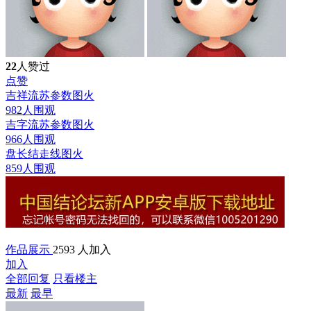
22
人赞过
点赞
吉祥流苏参数图
火
982人围观
吉字流苏参数图
火
966人围观
盘长结走线图
火
859人围观
作品展示
2593 人加入
加入
全部回复
只看楼主
最新
最早