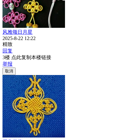
风雅颂日月星
2025-8-22 12:22
精致
回复
3楼 点此复制本楼链接
举报
取消