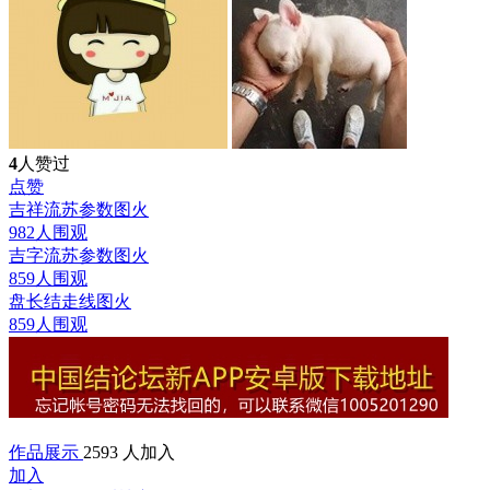
4
人赞过
点赞
吉祥流苏参数图
火
982人围观
吉字流苏参数图
火
859人围观
盘长结走线图
火
859人围观
作品展示
2593 人加入
加入