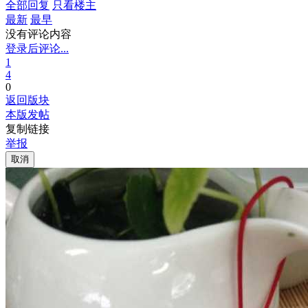
全部回复
只看楼主
最新
最早
没有评论内容
登录后评论...
1
4
0
返回版块
本版发帖
复制链接
举报
取消