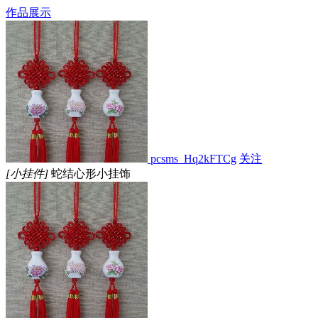
作品展示
pcsms_Hq2kFTCg
关注
[小挂件]
蛇结心形小挂饰