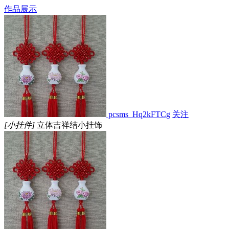
作品展示
pcsms_Hq2kFTCg
关注
[小挂件]
立体吉祥结小挂饰