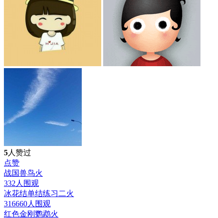
5
人赞过
点赞
战国兽鸟
火
332人围观
冰花结单结练习二
火
316660人围观
红色金刚鹦鹉
火