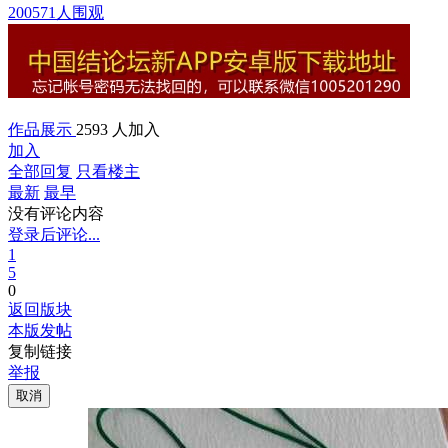
200571人围观
作品展示
2593 人加入
加入
全部回复
只看楼主
最新
最早
没有评论内容
登录后评论...
1
5
0
返回版块
本版发帖
复制链接
举报
取消