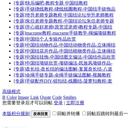
[专题]快乐编吧-教程专题 中国结教程
[专题]手链绕线教程-绕线线圈教程-中国结手链饰品
[专题]华升老师专题教程 中国结论坛华升老师教程
[专题]朱任老师专题教程-中国结论坛朱任老师专题
[专题]开心就好老师(原苦涩老师)教程专题-中国结
[专题]macrame教程-macrame手链教学-绳编项链教程
[专题]中国结个人专辑作品欣赏
[专题]中国结动物作品-中国结动物类作品-立体绳结
[专题]中国结花卉作品-中国结植物类作品-立体绳结
[专题]中国结挂饰-中国结图文编法-中国结作品欣赏
[专题]中国结项链欣赏-项链编法-民族风项链作品-
[专题]盘长结-盘长结的编法图解-复翼盘长结-八道
[专题]伞绳手链专题-伞绳手链编法图解-视频教程
[专题]手链配件DIY-钮扣结-线圈结-菠萝扣教程-套
高级模式
B
Color
Image
Link
Quote
Code
Smilies
您需要登录后才可以回帖
登录
|
立即注册
本版积分规则
回帖并转播
回帖后跳转到最后一
发表回复