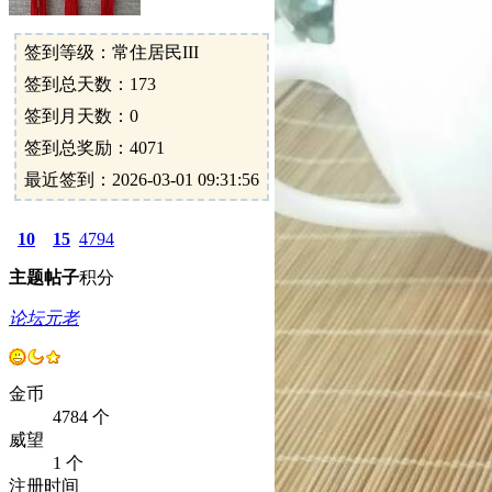
签到等级：常住居民III
签到总天数：173
签到月天数：0
签到总奖励：4071
最近签到：2026-03-01 09:31:56
10
15
4794
主题
帖子
积分
论坛元老
金币
4784 个
威望
1 个
注册时间