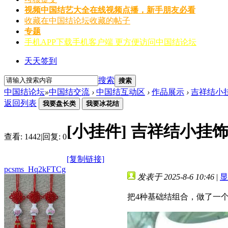
视频
中国结艺大全在线视频点播，新手朋友必看
收藏
在中国结论坛收藏的帖子
专题
手机APP
下载手机客户端 更方便访问中国结论坛
天天签到
搜索
搜索
中国结论坛
»
中国结交流
›
中国结互动区
›
作品展示
›
吉祥结小
返回列表
我要盘长类
我要冰花结
[小挂件]
吉祥结小挂
查看:
1442
|
回复:
0
[复制链接]
pcsms_Hq2kFTCg
发表于 2025-8-6 10:46
|
显
把4种基础结组合，做了一