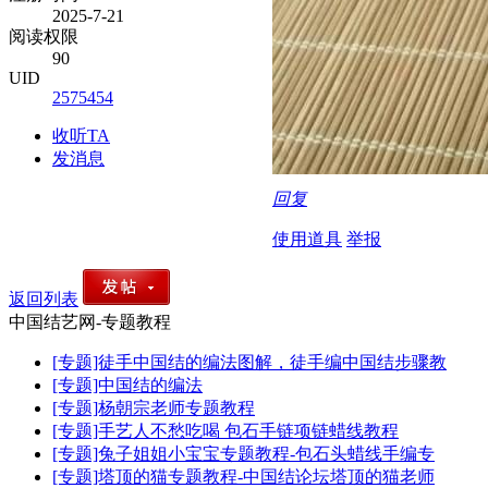
2025-7-21
阅读权限
90
UID
2575454
收听TA
发消息
回复
使用道具
举报
返回列表
中国结艺网-专题教程
[专题]徒手中国结的编法图解，徒手编中国结步骤教
[专题]中国结的编法
[专题]杨朝宗老师专题教程
[专题]手艺人不愁吃喝 包石手链项链蜡线教程
[专题]兔子姐姐小宝宝专题教程-包石头蜡线手编专
[专题]塔顶的猫专题教程-中国结论坛塔顶的猫老师