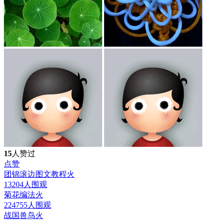
15
人赞过
点赞
团锦滚边图文教程
火
13204人围观
菊花编法
火
224755人围观
战国兽鸟
火