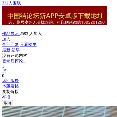
332人围观
作品展示
2593 人加入
加入
全部回复
只看楼主
最新
最早
没有评论内容
登录后评论...
1
15
0
返回版块
本版发帖
复制链接
举报
取消