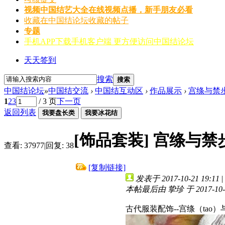
视频
中国结艺大全在线视频点播，新手朋友必看
收藏
在中国结论坛收藏的帖子
专题
手机APP
下载手机客户端 更方便访问中国结论坛
天天签到
搜索
搜索
中国结论坛
»
中国结交流
›
中国结互动区
›
作品展示
›
宫绦与禁
1
2
3
/ 3 页
下一页
返回列表
我要盘长类
我要冰花结
[饰品套装]
宫绦与禁
查看:
37977
|
回复:
38
[复制链接]
发表于 2017-10-21 19:11
|
本帖最后由 挚珍 于 2017-10-2
古代服装配饰--宫绦（tao）