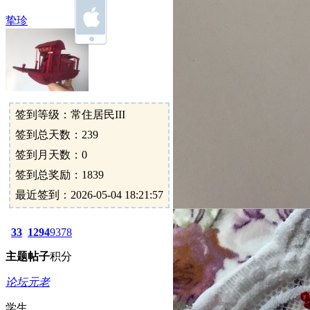
挚珍
签到等级：常住居民III
签到总天数：239
签到月天数：0
签到总奖励：1839
最近签到：2026-05-04 18:21:57
33
1294
9378
主题
帖子
积分
论坛元老
学生