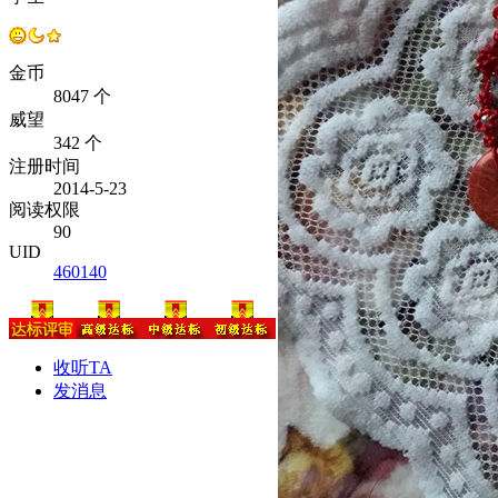
金币
8047 个
威望
342 个
注册时间
2014-5-23
阅读权限
90
UID
460140
收听TA
发消息