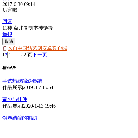
2017-6-30 09:14
厉害哦
回复
11楼 点此复制本楼链接
举报
取消
来自中国结艺网安卓客户端
1
2
/ 2 页
下一页
相关帖子
尝试蜡线编斜卷结
作品展示
|
2019-3-7 15:54
荷包与挂件
作品展示
|
2020-1-13 19:46
斜卷结编的鹦鹉