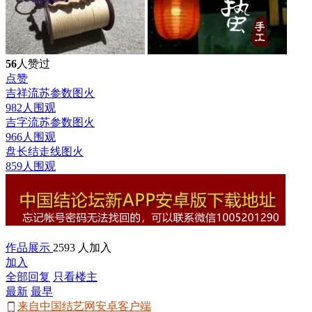
56
人赞过
点赞
吉祥流苏参数图
火
982人围观
吉字流苏参数图
火
966人围观
盘长结走线图
火
859人围观
作品展示
2593 人加入
加入
全部回复
只看楼主
最新
最早
来自中国结艺网安卓客户端