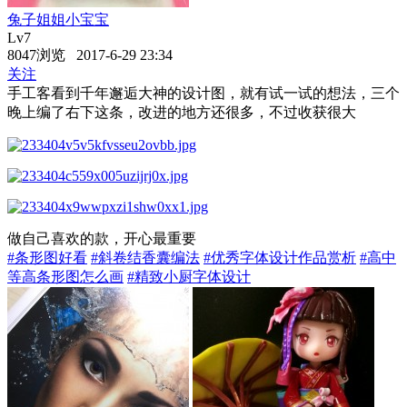
兔子姐姐小宝宝
Lv7
8047浏览 2017-6-29 23:34
关注
手工客看到千年邂逅大神的设计图，就有试一试的想法，三个
晚上编了右下这条，改进的地方还很多，不过收获很大
做自己喜欢的款，开心最重要
#条形图好看
#斜卷结香囊编法
#优秀字体设计作品赏析
#高中
等高条形图怎么画
#精致小厨字体设计