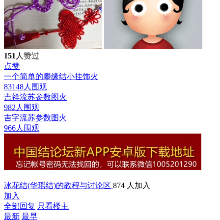
151
人赞过
点赞
一个简单的攀缘结小挂饰
火
83148人围观
吉祥流苏参数图
火
982人围观
吉字流苏参数图
火
966人围观
冰花结(华瑶结)的教程与讨论区
874 人加入
加入
全部回复
只看楼主
最新
最早