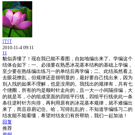
汀汀
2010-11-4 09:11
11
貌似弄懂了！现在我已能不看图，自如地编出来了。学编这个
结体会如下：一、必须要在熟悉冰花基本结构的基础上学编，
至少要在熟练编出练习一的单结后再学编；二、此结虽然看上
去眼花缭乱，但规律还是很明显的，最好要自己找出来，因为
别人找的如果不理解，也是没用的。我找出的规律有，共有七
个绕圈，所有的均是顺时针走向的，且一大一小间隔排编，大
的就是耳，小的组成里面的四组平行线，四组平行线依此一条
条往逆时针方向排，再利用原有的冰花基本规律，就不难编出
来了，而且容易记住。哈，写得乱乱的，不知道学编练习二的
结友能不能看懂，希望对结友们有所帮助，我们一起加油！
回复
推荐
举报