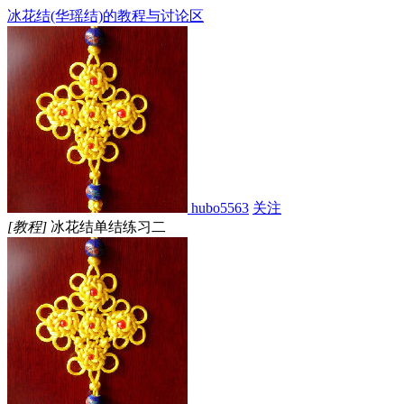
冰花结(华瑶结)的教程与讨论区
hubo5563
关注
[教程]
冰花结单结练习二