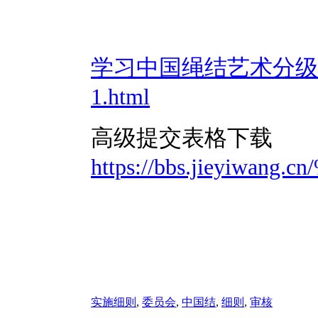
学习中国绳结艺术分级
1.html
高级提交表格下载
https://bbs.jieyi
实施细则
,
委员会
,
中国结
,
细则
,
审核