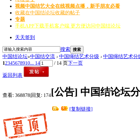
视频
中国结艺大全在线视频点播，新手朋友必看
收藏
在中国结论坛收藏的帖子
专题
手机APP
下载手机客户端 更方便访问中国结论坛
天天签到
搜索
搜索
中国结论坛
»
中国结交流
›
中国绳结艺术分级
›
中国绳结艺术分
1
2
3
4
5
6
7
8
9
10
... 14
/ 14 页
下一页
返回列表
[公告]
中国结论坛分
查看:
368878
|
回复:
174
[复制链接]