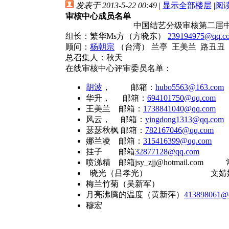
发表于 2013-5-22 00:49
|
显示全部楼层
|
阅
审核中心成员名单
中国结艺分级审核第二届
组长：
繁华Ms方（方晓东）
239194975@qq.c
顾问：
杨朝宗
（台湾） 兰亭 王美兰 路丑丑
总召集人：秋天
在线审核中心评审委员名单：
胡波
， 邮箱：
hubo5563@163.com
华升， 邮箱：
694101750@qq.com
王美兰 邮箱：
1738841040@qq.com
开
风云， 邮箱：
yingdong1313@qq.com
瑟瑟秋枫 邮箱：
782167046@qq.com
天
娜兰凌 邮箱：
315416399@qq.com
朱
挂子 邮箱
32877128@qq.com
he
喷涕精 邮箱j
sy_zjj@hotmail.c
晓光（吕孝光）
文婧
梅兰竹菊（吴新军） 悠哉幽
月亮沸腾的温度（黄新萍）
413898061@
穆宏 飘中