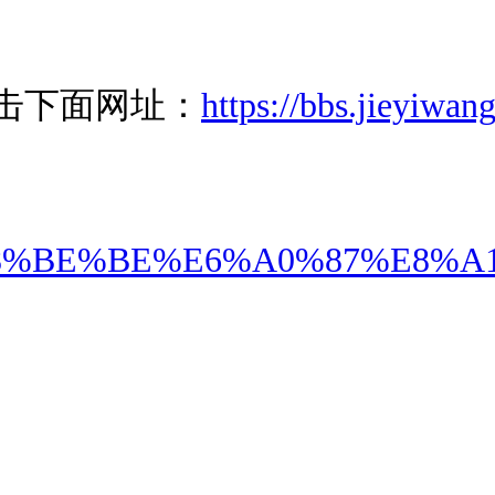
击下面网址：
https://bbs.jieyiwan
A7%E8%BE%BE%E6%A0%87%E8%