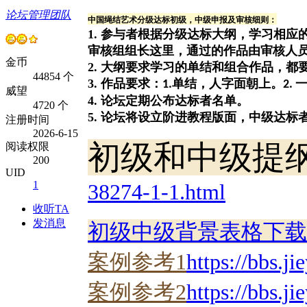
论坛管理团队
中国绳结艺术分级达标初级，中级申报及审核细则：
1. 参与者根据分级达标大纲，学习相
审核组组长这里，通过的作品由审核人
金币
2. 大纲要求学习的单结和组合作品，
44854 个
3. 作品要求：
单结，人字面朝上。
1.
2.
威望
4. 论坛定期公布达标者名单。
4720 个
5. 论坛将设立阶进教程版面，中级达
注册时间
2026-6-15
初级和中级提
阅读权限
200
UID
1
38274-1-1.html
收听TA
发消息
初级中级背景表格下载
案例参考1
https://bbs.j
案例参考2
https://bbs.j