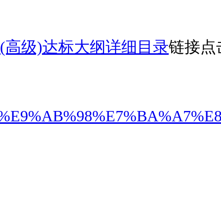
(高级)达标大纲详细目录
链接点
wang.cn/%E9%AB%98%E7%BA%