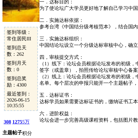
一．达标目的：
为了使论坛广大学员更好地了解自己学习中国
二．实施达标依据：
参考台湾《中国结分级考核范本》，结合国内
签到等级：
常住居民III
三．实施达标组织：
中国结论坛设立一个分级达标审核中心，确立
签到总天
数：262
四，审核提交方式：
签到月天
（1）线下：论坛会员根据论坛发布的初级，
数：0
签字（或盖章），拍照传给论坛审核中心备案
（2）线上：论坛会员根据论坛发布的初级，
签到总奖
名单。每个层次的申报只能开一个主题帖子，
励：4300
最近签到：
五．达标证书：
2026-06-15
达标学员如果需要达标证书的，缴纳证书工本
10:35:55
六．进阶权益：
论坛会进一步完善高级课程资料，包括图片教
308
1275
5万
主题
帖子
积分