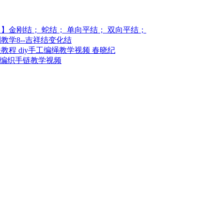
】金刚结； 蛇结； 单向平结； 双向平结；
学8--吉祥结变化结
程 diy手工编绳教学视频 春晓纪
结编织手链教学视频