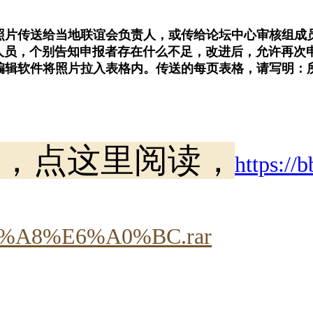
品照片传送给当地联谊会负责人，或传给论坛中心审核组成
人员，个别告知申报者存在什么不足，改进后，允许再次
编辑软件将照片拉入表格内。
传送的每页表格，请写明：
，点这里阅读，
https://
%A1%A8%E6%A0%BC.rar