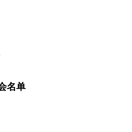
单
会名单