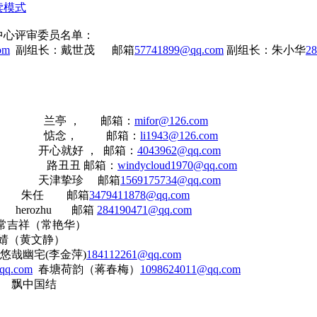
读模式
中心评审委员名单：
om
副组长：
戴世茂
邮箱
57741899@qq.com
副组长：朱小华
2
兰亭 ， 邮箱：
mifor@126.com
惦念， 邮箱：
li1943@126.com
心就好 ， 邮箱：
4043962@qq.com
路丑丑 邮箱：
windycloud1970@qq.com
津挚珍 邮箱
1569175734@qq.com
任 邮箱
3479411878@qq.com
rozhu 邮箱
284190471@qq.com
om 常吉祥（常艳华）
婧（黄文静）
宅(李金萍)
184112261@qq.com
qq.com
春塘荷韵（蒋春梅）
1098624011@qq.com
国结