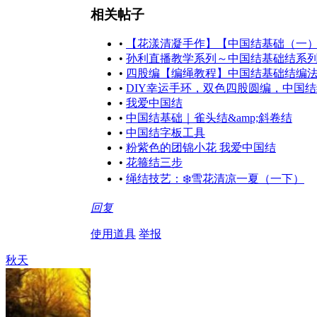
相关帖子
•
【花漾清凝手作】【中国结基础（一）
•
孙利直播教学系列～中国结基础结系列教
•
四股编【编绳教程】中国结基础结编法教
•
DIY幸运手环，双色四股圆编，中国
•
我爱中国结
•
中国结基础｜雀头结&amp;斜卷结
•
中国结字板工具
•
粉紫色的团锦小花 我爱中国结
•
花箍结三步
•
绳结技艺：❄️雪花清凉一夏（一下）
回复
使用道具
举报
秋天