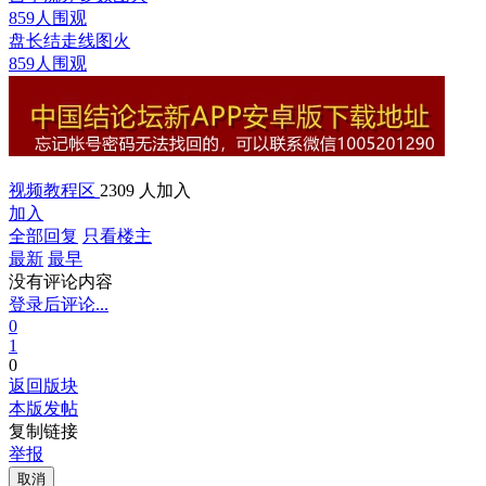
859人围观
盘长结走线图
火
859人围观
视频教程区
2309 人加入
加入
全部回复
只看楼主
最新
最早
没有评论内容
登录后评论...
0
1
0
返回版块
本版发帖
复制链接
举报
取消