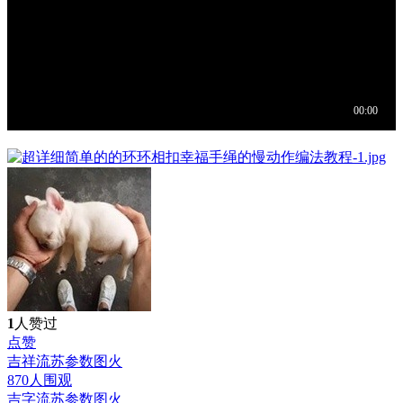
1
人赞过
点赞
吉祥流苏参数图
火
870人围观
吉字流苏参数图
火