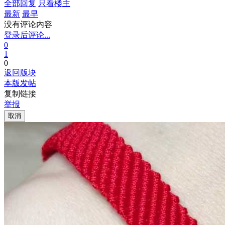
全部回复
只看楼主
最新
最早
没有评论内容
登录后评论...
0
1
0
返回版块
本版发帖
复制链接
举报
取消