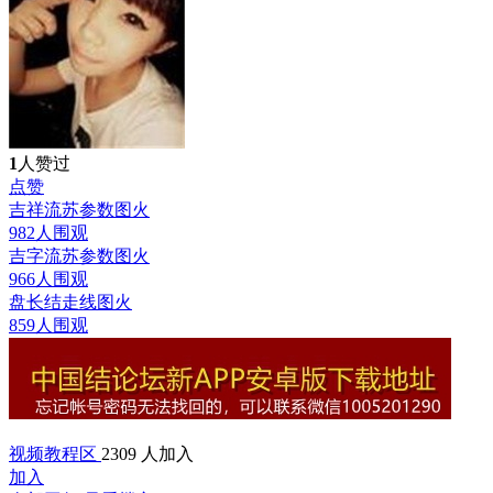
1
人赞过
点赞
吉祥流苏参数图
火
982人围观
吉字流苏参数图
火
966人围观
盘长结走线图
火
859人围观
视频教程区
2309 人加入
加入