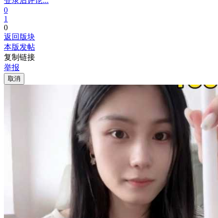
登录后评论...
0
1
0
返回版块
本版发帖
复制链接
举报
取消