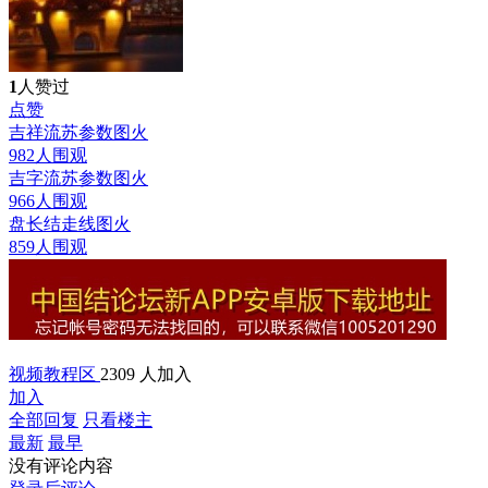
1
人赞过
点赞
吉祥流苏参数图
火
982人围观
吉字流苏参数图
火
966人围观
盘长结走线图
火
859人围观
视频教程区
2309 人加入
加入
全部回复
只看楼主
最新
最早
没有评论内容