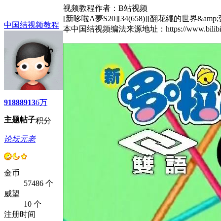
视频教程作者：B站视频
[新哆啦A夢S20][34(658)][翻花繩的世界&amp;強力幫浦
中国结视频教程
本中国结视频编法来源地址：https://www.bili
9188
8913
6万
主题
帖子
积分
论坛元老
金币
57486 个
威望
10 个
注册时间