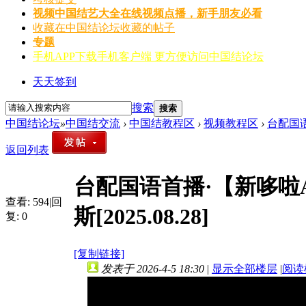
视频
中国结艺大全在线视频点播，新手朋友必看
收藏
在中国结论坛收藏的帖子
专题
手机APP
下载手机客户端 更方便访问中国结论坛
天天签到
搜索
搜索
中国结论坛
»
中国结交流
›
中国结教程区
›
视频教程区
›
台配国语
返回列表
台配国语首播·【新哆啦A
查看:
594
|
回
斯[2025.08.28]
复:
0
[复制链接]
发表于 2026-4-5 18:30
|
显示全部楼层
|
阅读