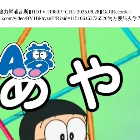
瓦斯][HDTV][1080P][CHI][2025.08.28][GeJIRecorder]
bili.com/video/BV1BkhyznEfR?aid=11510616