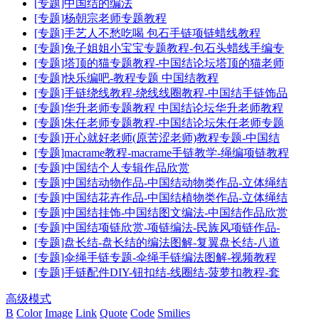
[专题]中国结的编法
[专题]杨朝宗老师专题教程
[专题]手艺人不愁吃喝 包石手链项链蜡线教程
[专题]兔子姐姐小宝宝专题教程-包石头蜡线手编专
[专题]塔顶的猫专题教程-中国结论坛塔顶的猫老师
[专题]快乐编吧-教程专题 中国结教程
[专题]手链绕线教程-绕线线圈教程-中国结手链饰品
[专题]华升老师专题教程 中国结论坛华升老师教程
[专题]朱任老师专题教程-中国结论坛朱任老师专题
[专题]开心就好老师(原苦涩老师)教程专题-中国结
[专题]macrame教程-macrame手链教学-绳编项链教程
[专题]中国结个人专辑作品欣赏
[专题]中国结动物作品-中国结动物类作品-立体绳结
[专题]中国结花卉作品-中国结植物类作品-立体绳结
[专题]中国结挂饰-中国结图文编法-中国结作品欣赏
[专题]中国结项链欣赏-项链编法-民族风项链作品-
[专题]盘长结-盘长结的编法图解-复翼盘长结-八道
[专题]伞绳手链专题-伞绳手链编法图解-视频教程
[专题]手链配件DIY-钮扣结-线圈结-菠萝扣教程-套
高级模式
B
Color
Image
Link
Quote
Code
Smilies