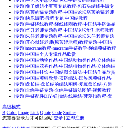
[专题]手艺人不愁吃喝 包石手链项链蜡线教程
[专题]兔子姐姐小宝宝专题教程-包石头蜡线手编专
[专题]塔顶的猫专题教程-中国结论坛塔顶的猫老师
[专题]快乐编吧-教程专题 中国结教程
[专题]手链绕线教程-绕线线圈教程-中国结手链饰品
[专题]华升老师专题教程 中国结论坛华升老师教程
[专题]朱任老师专题教程-中国结论坛朱任老师专题
[专题]开心就好老师(原苦涩老师)教程专题-中国结
[专题]macrame教程-macrame手链教学-绳编项链教程
[专题]中国结个人专辑作品欣赏
[专题]中国结动物作品-中国结动物类作品-立体绳结
[专题]中国结花卉作品-中国结植物类作品-立体绳结
[专题]中国结挂饰-中国结图文编法-中国结作品欣赏
[专题]中国结项链欣赏-项链编法-民族风项链作品-
[专题]盘长结-盘长结的编法图解-复翼盘长结-八道
[专题]伞绳手链专题-伞绳手链编法图解-视频教程
[专题]手链配件DIY-钮扣结-线圈结-菠萝扣教程-套
高级模式
B
Color
Image
Link
Quote
Code
Smilies
您需要登录后才可以回帖
登录
|
立即注册