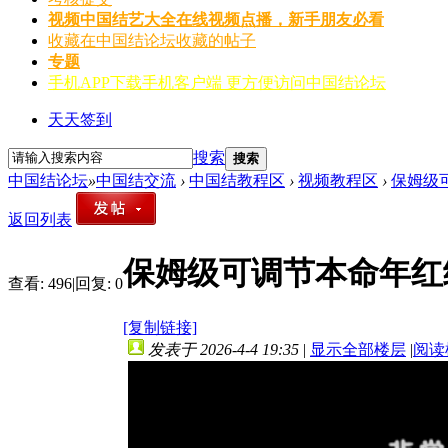
视频
中国结艺大全在线视频点播，新手朋友必看
收藏
在中国结论坛收藏的帖子
专题
手机APP
下载手机客户端 更方便访问中国结论坛
天天签到
搜索
搜索
中国结论坛
»
中国结交流
›
中国结教程区
›
视频教程区
›
保姆级
返回列表
保姆级可调节本命年红
查看:
496
|
回复:
0
[复制链接]
发表于 2026-4-4 19:35
|
显示全部楼层
|
阅读