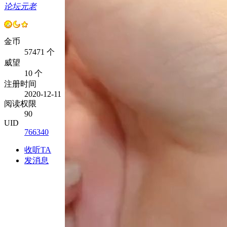
论坛元老
金币
57471 个
威望
10 个
注册时间
2020-12-11
阅读权限
90
UID
766340
收听TA
发消息