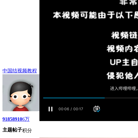
中国结视频教程
9185
8910
6万
主题
帖子
积分