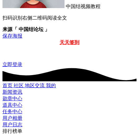
中国结视频教程
扫码识别右侧二维码阅读全文
来源「 中国结论坛 」
保存海报
天天签到
立即登录
首页
社区
地区交流
我的
新闻资讯
勋章中心
道具中心
任务中心
用户相册
用户日志
排行榜单