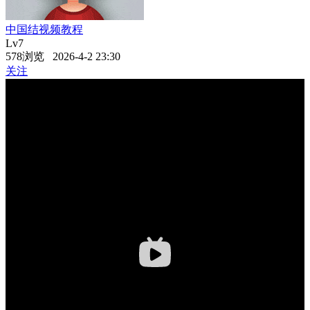
中国结视频教程
Lv7
578浏览 2026-4-2 23:30
关注