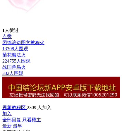
1
人赞过
点赞
团锦滚边图文教程
火
13308人围观
菊花编法
火
224755人围观
战国兽鸟
火
332人围观
视频教程区
2309 人加入
加入
全部回复
只看楼主
最新
最早