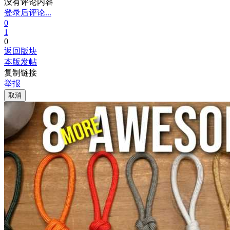
没有评论内容
登录后评论...
0
1
0
返回版块
本版发帖
复制链接
举报
取消