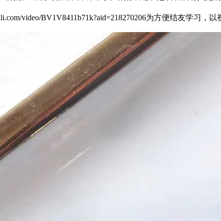
ibili.com/video/BV1V8411b71k?aid=2182702