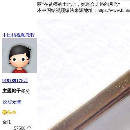
丽”在贫瘠的土地上，她是会走路的月光“
本中国结视频编法来源地址：https://www.bil
中国结视频教程
9192
8917
6万
主题
帖子
积分
论坛元老
金币
57508 个