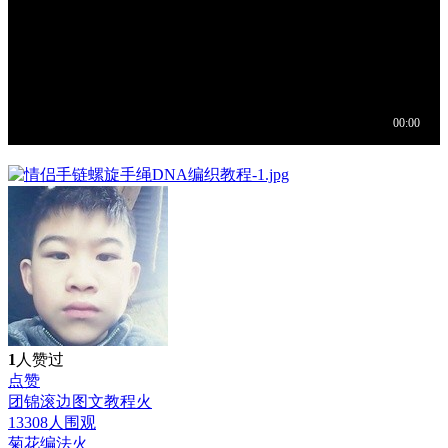
1
人赞过
点赞
团锦滚边图文教程
火
13308人围观
菊花编法
火