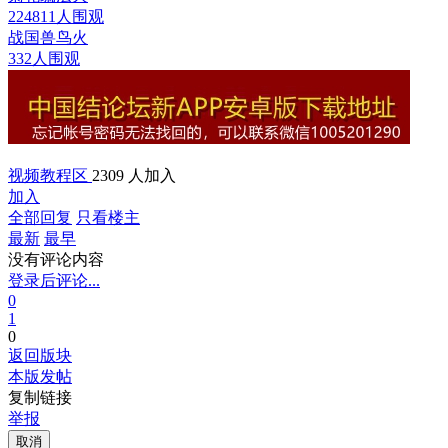
224811人围观
战国兽鸟
火
332人围观
视频教程区
2309 人加入
加入
全部回复
只看楼主
最新
最早
没有评论内容
登录后评论...
0
1
0
返回版块
本版发帖
复制链接
举报
取消