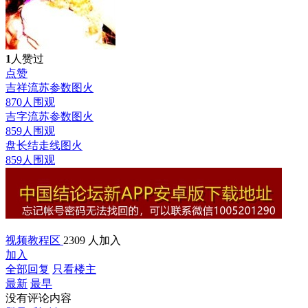
1
人赞过
点赞
吉祥流苏参数图
火
870人围观
吉字流苏参数图
火
859人围观
盘长结走线图
火
859人围观
视频教程区
2309 人加入
加入
全部回复
只看楼主
最新
最早
没有评论内容