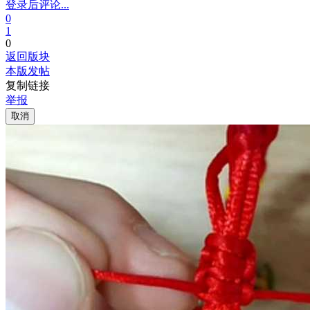
登录后评论...
0
1
0
返回版块
本版发帖
复制链接
举报
取消