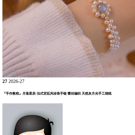
27
2026-27
『手作教程』月落星辰·法式宫廷风珍珠手链 蕾丝编织 天然灰月光手工绕线