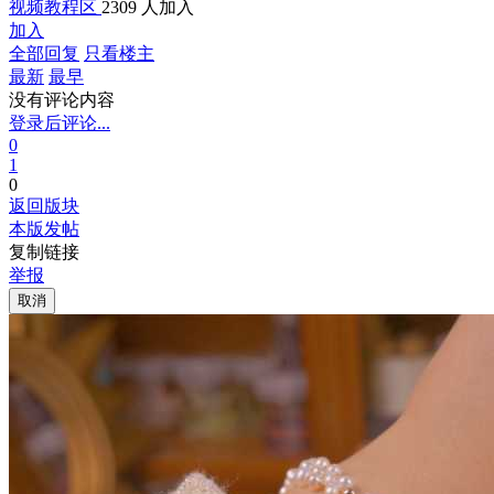
视频教程区
2309 人加入
加入
全部回复
只看楼主
最新
最早
没有评论内容
登录后评论...
0
1
0
返回版块
本版发帖
复制链接
举报
取消