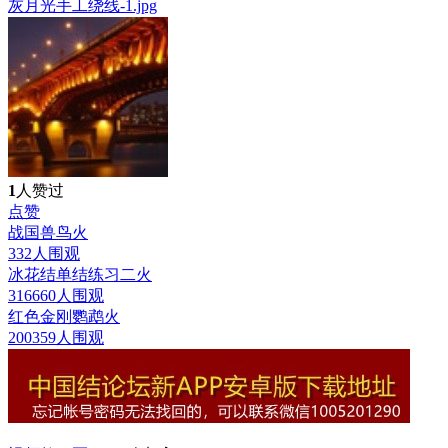
1
人赞过
点赞
战国兽鸟
火
332人围观
冰花结单结练习二
火
316660人围观
红色金刚鹦鹉
火
200359人围观