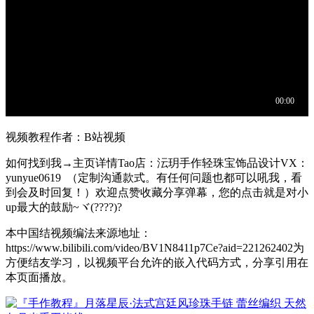
视频教程作者：B站视频
如何找到我→主页详情Tao店：沄玥手作轻珠宝饰品设计VX：
yunyue0619 （定制沟通款式。有任何问题也都可以吼我，看
到会及时回复！）欢迎点赞收藏分享弹幕，您的点击就是对小
up最大的鼓励~ヾ(????)?
本中国结视频编法来源地址：
https://www.bilibili.com/video/BV1N8411p7Ce?aid=221262402为
方便结友学习，以视频平台允许的嵌入代码方式，分享引用在
本页面播放。