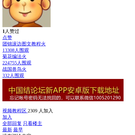
1
人赞过
点赞
团锦滚边图文教程
火
13308人围观
菊花编法
火
224755人围观
战国兽鸟
火
332人围观
视频教程区
2309 人加入
加入
全部回复
只看楼主
最新
最早