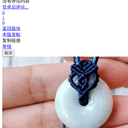
没有评论内容
登录后评论...
0
1
0
返回版块
本版发帖
复制链接
举报
取消