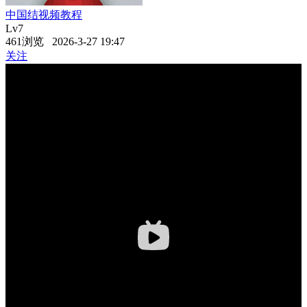
中国结视频教程
Lv7
461浏览 2026-3-27 19:47
关注