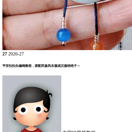
27
2026-27
平安扣扣头编绳教程，搭配民族风衣服或汉服绝绝子～