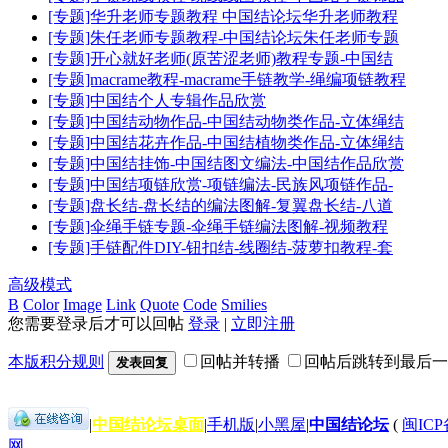
[专题]华升老师专题教程 中国结论坛华升老师教程
[专题]朱任老师专题教程-中国结论坛朱任老师专题
[专题]开心就好老师(原苦涩老师)教程专题-中国结
[专题]macrame教程-macrame手链教学-绳编项链教程
[专题]中国结个人专辑作品欣赏
[专题]中国结动物作品-中国结动物类作品-立体绳结
[专题]中国结花卉作品-中国结植物类作品-立体绳结
[专题]中国结挂饰-中国结图文编法-中国结作品欣赏
[专题]中国结项链欣赏-项链编法-民族风项链作品-
[专题]盘长结-盘长结的编法图解-复翼盘长结-八道
[专题]伞绳手链专题-伞绳手链编法图解-视频教程
[专题]手链配件DIY-钮扣结-线圈结-菠萝扣教程-套
高级模式
B
Color
Image
Link
Quote
Code
Smilies
您需要登录后才可以回帖
登录
|
立即注册
本版积分规则
回帖并转播
回帖后跳转到最后一
发表回复
|
中国结论坛桌面
|
手机版
|
小黑屋
|
中国结论坛
(
闽ICP备
网