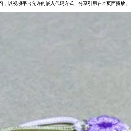
3536890为方便结友学习，以视频平台允许的嵌入代码方式，分享引用在本页面播放。