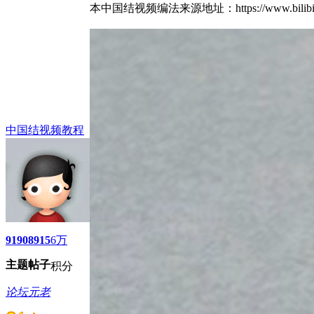
本中国结视频编法来源地址：https://www.bili
中国结视频教程
9190
8915
6万
主题
帖子
积分
论坛元老