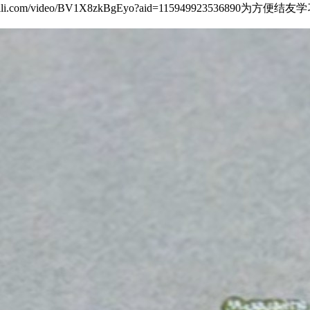
bili.com/video/BV1X8zkBgEyo?aid=11594992