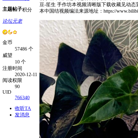
豆-笙生 手作坊本视频清晰版下载收藏见动态置顶说明噜
主题
帖子
积分
本中国结视频编法来源地址：https://www.bil
论坛元老
金币
57486 个
威望
10 个
注册时间
2020-12-11
阅读权限
90
UID
766340
收听TA
发消息