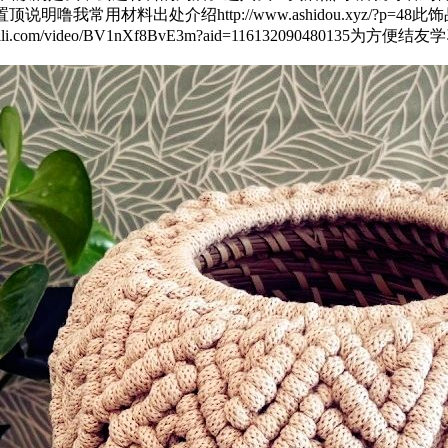
我常用材料出处介绍http://www.ashidou.xyz/?p=48
ibili.com/video/BV1nXf8BvE3m?aid=11613209