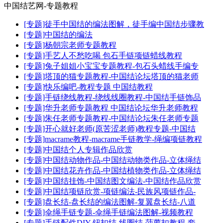
中国结艺网-专题教程
[专题]徒手中国结的编法图解，徒手编中国结步骤教
[专题]中国结的编法
[专题]杨朝宗老师专题教程
[专题]手艺人不愁吃喝 包石手链项链蜡线教程
[专题]兔子姐姐小宝宝专题教程-包石头蜡线手编专
[专题]塔顶的猫专题教程-中国结论坛塔顶的猫老师
[专题]快乐编吧-教程专题 中国结教程
[专题]手链绕线教程-绕线线圈教程-中国结手链饰品
[专题]华升老师专题教程 中国结论坛华升老师教程
[专题]朱任老师专题教程-中国结论坛朱任老师专题
[专题]开心就好老师(原苦涩老师)教程专题-中国结
[专题]macrame教程-macrame手链教学-绳编项链教程
[专题]中国结个人专辑作品欣赏
[专题]中国结动物作品-中国结动物类作品-立体绳结
[专题]中国结花卉作品-中国结植物类作品-立体绳结
[专题]中国结挂饰-中国结图文编法-中国结作品欣赏
[专题]中国结项链欣赏-项链编法-民族风项链作品-
[专题]盘长结-盘长结的编法图解-复翼盘长结-八道
[专题]伞绳手链专题-伞绳手链编法图解-视频教程
[专题]手链配件DIY-钮扣结-线圈结-菠萝扣教程-套