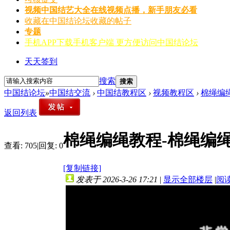
视频
中国结艺大全在线视频点播，新手朋友必看
收藏
在中国结论坛收藏的帖子
专题
手机APP
下载手机客户端 更方便访问中国结论坛
天天签到
搜索
搜索
中国结论坛
»
中国结交流
›
中国结教程区
›
视频教程区
›
棉绳编绳
返回列表
棉绳编绳教程-棉绳编
查看:
705
|
回复:
0
[复制链接]
发表于 2026-3-26 17:21
|
显示全部楼层
|
阅