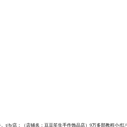
//b/店：（店铺名：豆豆笙生手作饰品店）9万多部教程小/红/