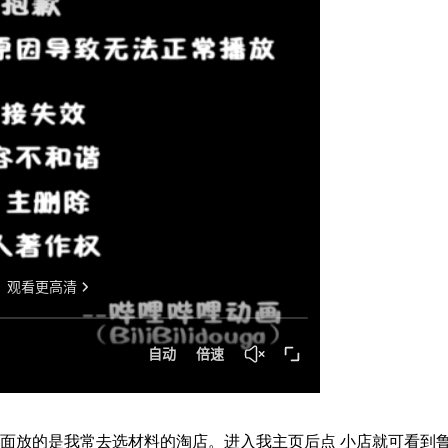
放的是我常去选材料的淘店。进入我主页后点 小店就可看到鲁。t