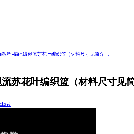
教程-棉绳编绳流苏花叶编织篮（材料尺寸见简介 ...
绳流苏花叶编织篮（材料尺寸见
读模式