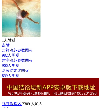
1
人赞过
点赞
吉祥流苏参数图
火
982人围观
吉字流苏参数图
火
966人围观
盘长结走线图
火
859人围观
视频教程区
2309 人加入