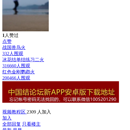
1
人赞过
点赞
战国兽鸟
火
332人围观
冰花结单结练习二
火
316660人围观
红色金刚鹦鹉
火
200466人围观
视频教程区
2309 人加入
加入
全部回复
只看楼主