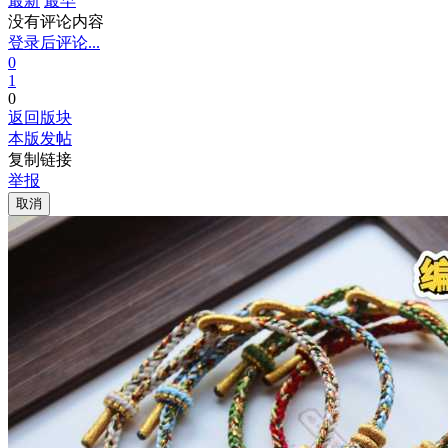
最新
最早
没有评论内容
登录后评论...
0
1
0
返回版块
本版发帖
复制链接
举报
取消