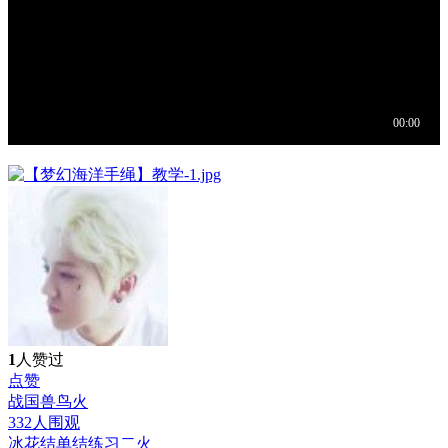
1
人赞过
点赞
战国兽鸟
火
332人围观
冰花结单结练习二
火