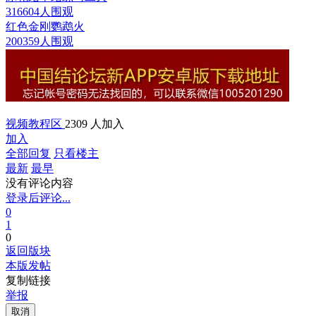
316604人围观
红色金刚鹦鹉
火
200359人围观
视频教程区
2309 人加入
加入
全部回复
只看楼主
最新
最早
没有评论内容
登录后评论...
0
1
0
返回版块
本版发帖
复制链接
举报
取消