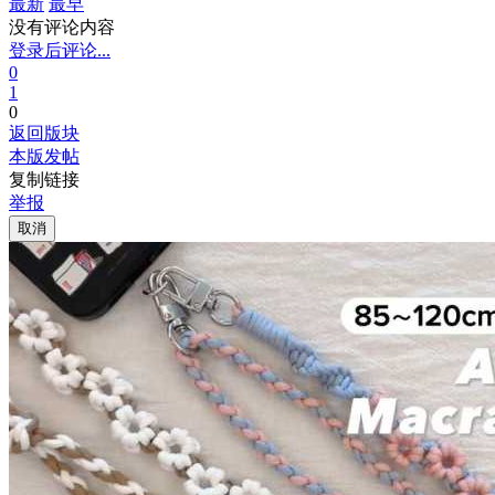
最新
最早
没有评论内容
登录后评论...
0
1
0
返回版块
本版发帖
复制链接
举报
取消