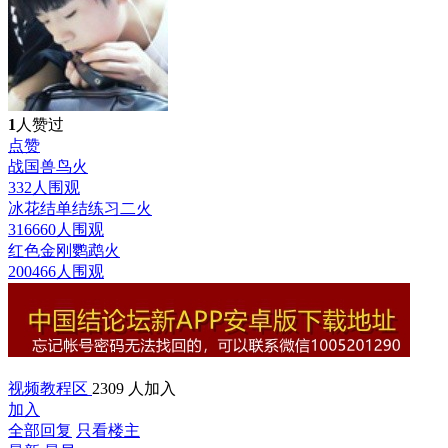
1
人赞过
点赞
战国兽鸟
火
332人围观
冰花结单结练习二
火
316660人围观
红色金刚鹦鹉
火
200466人围观
视频教程区
2309 人加入
加入
全部回复
只看楼主