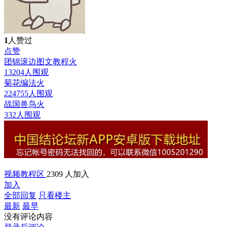
1
人赞过
点赞
团锦滚边图文教程
火
13204人围观
菊花编法
火
224755人围观
战国兽鸟
火
332人围观
视频教程区
2309 人加入
加入
全部回复
只看楼主
最新
最早
没有评论内容