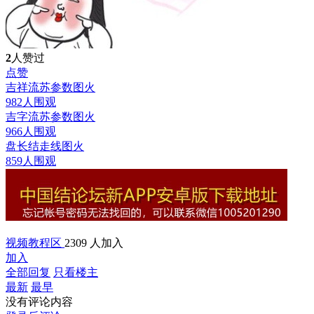
2
人赞过
点赞
吉祥流苏参数图
火
982人围观
吉字流苏参数图
火
966人围观
盘长结走线图
火
859人围观
视频教程区
2309 人加入
加入
全部回复
只看楼主
最新
最早
没有评论内容