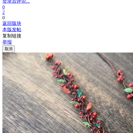
登录后评论...
0
2
0
返回版块
本版发帖
复制链接
举报
取消