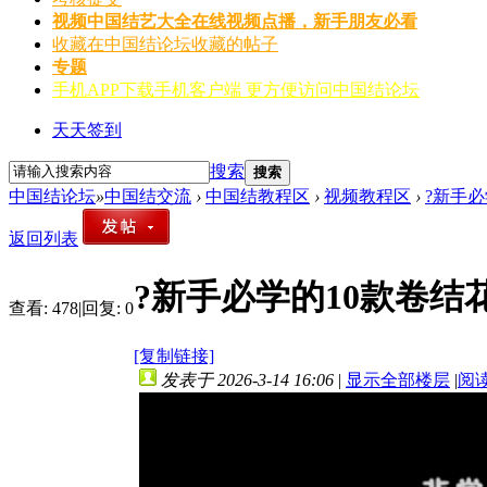
视频
中国结艺大全在线视频点播，新手朋友必看
收藏
在中国结论坛收藏的帖子
专题
手机APP
下载手机客户端 更方便访问中国结论坛
天天签到
搜索
搜索
中国结论坛
»
中国结交流
›
中国结教程区
›
视频教程区
›
?新手
返回列表
?新手必学的10款卷
查看:
478
|
回复:
0
[复制链接]
发表于 2026-3-14 16:06
|
显示全部楼层
|
阅