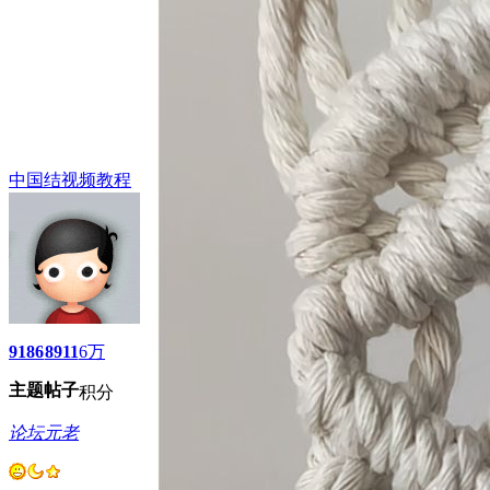
中国结视频教程
9186
8911
6万
主题
帖子
积分
论坛元老