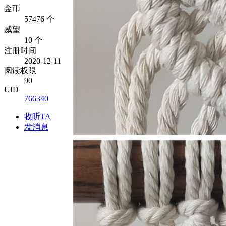
金币
57476 个
威望
10 个
注册时间
2020-12-11
阅读权限
90
UID
766340
收听TA
发消息