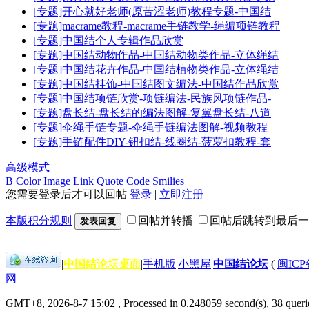
[专题]开心就好老师(原苦涩老师)教程专题-中国结
[专题]macrame教程-macrame手链教学-绳编项链教程
[专题]中国结个人专辑作品欣赏
[专题]中国结动物作品-中国结动物类作品-立体绳结
[专题]中国结花卉作品-中国结植物类作品-立体绳结
[专题]中国结挂饰-中国结图文编法-中国结作品欣赏
[专题]中国结项链欣赏-项链编法-民族风项链作品-
[专题]盘长结-盘长结的编法图解-复翼盘长结-八道
[专题]伞绳手链专题-伞绳手链编法图解-视频教程
[专题]手链配件DIY-钮扣结-线圈结-菠萝扣教程-套
高级模式
B
Color
Image
Link
Quote
Code
Smilies
您需要登录后才可以回帖
登录
|
立即注册
本版积分规则
回帖并转播
回帖后跳转到最后一
发表回复
|
中国结论坛桌面
|
手机版
|
小黑屋
|
中国结论坛
(
闽ICP备
网
GMT+8, 2026-8-7 15:02
, Processed in 0.248059 second(s), 38 queri