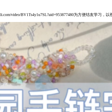
ibili.com/video/BV1Ts4y1u7SL?aid=9538774