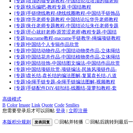
[专题]塔顶的猫专题教程-中国结论坛塔顶的猫老师
[专题]快乐编吧-教程专题 中国结教程
[专题]手链绕线教程-绕线线圈教程-中国结手链饰品
[专题]华升老师专题教程 中国结论坛华升老师教程
[专题]朱任老师专题教程-中国结论坛朱任老师专题
[专题]开心就好老师(原苦涩老师)教程专题-中国结
[专题]macrame教程-macrame手链教学-绳编项链教程
[专题]中国结个人专辑作品欣赏
[专题]中国结动物作品-中国结动物类作品-立体绳结
[专题]中国结花卉作品-中国结植物类作品-立体绳结
[专题]中国结挂饰-中国结图文编法-中国结作品欣赏
[专题]中国结项链欣赏-项链编法-民族风项链作品-
[专题]盘长结-盘长结的编法图解-复翼盘长结-八道
[专题]伞绳手链专题-伞绳手链编法图解-视频教程
[专题]手链配件DIY-钮扣结-线圈结-菠萝扣教程-套
高级模式
B
Color
Image
Link
Quote
Code
Smilies
您需要登录后才可以回帖
登录
|
立即注册
本版积分规则
回帖并转播
回帖后跳转到最后一
发表回复