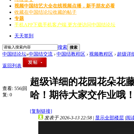
视频
中国结艺大全在线视频点播，新手朋友必看
收藏
在中国结论坛收藏的帖子
专题
手机APP
下载手机客户端 更方便访问中国结论坛
天天签到
搜索
搜索
中国结论坛
»
中国结交流
›
中国结教程区
›
视频教程区
›
超级详
返回列表
超级详细的花园花朵花
查看:
556
|
回
哈！期待大家交作业哦
复:
0
[复制链接]
发表于 2026-3-13 22:58
|
显示全部楼层
|
阅