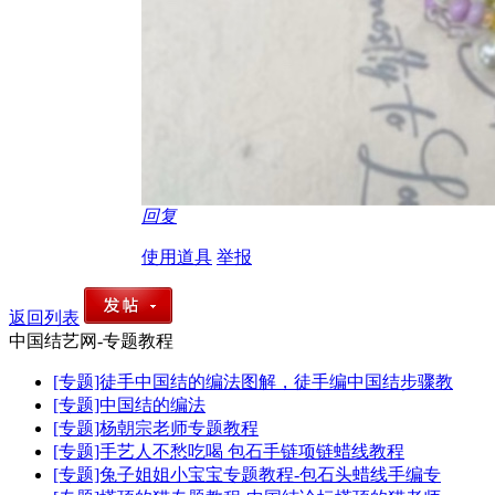
回复
使用道具
举报
返回列表
中国结艺网-专题教程
[专题]徒手中国结的编法图解，徒手编中国结步骤教
[专题]中国结的编法
[专题]杨朝宗老师专题教程
[专题]手艺人不愁吃喝 包石手链项链蜡线教程
[专题]兔子姐姐小宝宝专题教程-包石头蜡线手编专