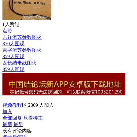
1
人赞过
点赞
吉祥流苏参数图
火
870人围观
吉字流苏参数图
火
859人围观
盘长结走线图
火
859人围观
视频教程区
2309 人加入
加入
全部回复
只看楼主
最新
最早
没有评论内容