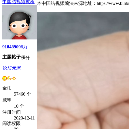
中国结视频教程
本中国结视频编法来源地址：https://www.bil
9184
8909
6万
主题
帖子
积分
论坛元老
金币
57466 个
威望
10 个
注册时间
2020-12-11
阅读权限