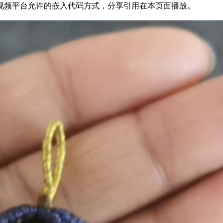
22为方便结友学习，以视频平台允许的嵌入代码方式，分享引用在本页面播放。