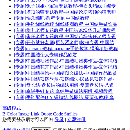
[专题]兔子姐姐小宝宝专题教程-包石头蜡线手编专
[专题]塔顶的猫专题教程-中国结论坛塔顶的猫老师
[专题]快乐编吧-教程专题 中国结教程
[专题]手链绕线教程-绕线线圈教程-中国结手链饰品
[专题]华升老师专题教程 中国结论坛华升老师教程
[专题]朱任老师专题教程-中国结论坛朱任老师专题
[专题]开心就好老师(原苦涩老师)教程专题-中国结
[专题]macrame教程-macrame手链教学-绳编项链教程
[专题]中国结个人专辑作品欣赏
[专题]中国结动物作品-中国结动物类作品-立体绳结
[专题]中国结花卉作品-中国结植物类作品-立体绳结
[专题]中国结挂饰-中国结图文编法-中国结作品欣赏
[专题]中国结项链欣赏-项链编法-民族风项链作品-
[专题]盘长结-盘长结的编法图解-复翼盘长结-八道
[专题]伞绳手链专题-伞绳手链编法图解-视频教程
[专题]手链配件DIY-钮扣结-线圈结-菠萝扣教程-套
高级模式
B
Color
Image
Link
Quote
Code
Smilies
您需要登录后才可以回帖
登录
|
立即注册