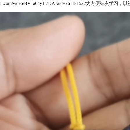
ibili.com/video/BV1a64y1r7DA?aid=7611815