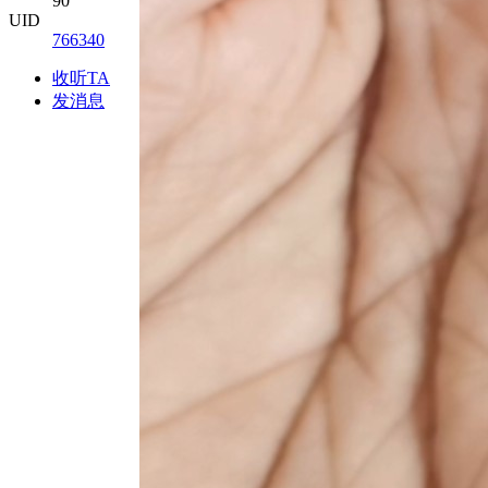
90
UID
766340
收听TA
发消息