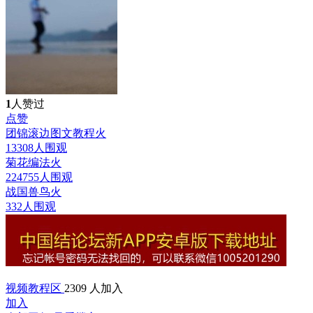
1
人赞过
点赞
团锦滚边图文教程
火
13308人围观
菊花编法
火
224755人围观
战国兽鸟
火
332人围观
视频教程区
2309 人加入
加入