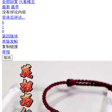
全部回复
只看楼主
最新
最早
没有评论内容
登录后评论...
0
1
0
返回版块
本版发帖
复制链接
举报
取消